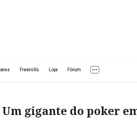
lares
Freerolls
Loja
Fórum
: Um gigante do poker e