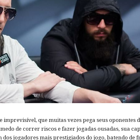
o e imprevisível, que muitas vezes pega seus oponentes
 medo de correr riscos e fazer jogadas ousadas, sua cap
m dos jogadores mais prestigiados do jogo, batendo de 