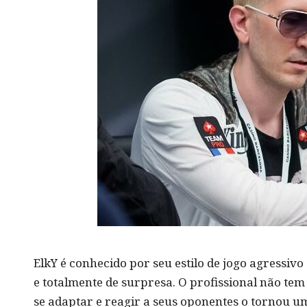
ElkY é conhecido por seu estilo de jogo agressiv
e totalmente de surpresa. O profissional não tem
se adaptar e reagir a seus oponentes o tornou u