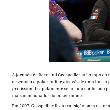
A jornada de Bertrand Grospellier até o topo do
descobriu o poker online através de uma busca 
profissional rapidamente se tornou conhecido por
mais mencionados do poker online.
Em 2007, Grospellier fez a transição para os tor