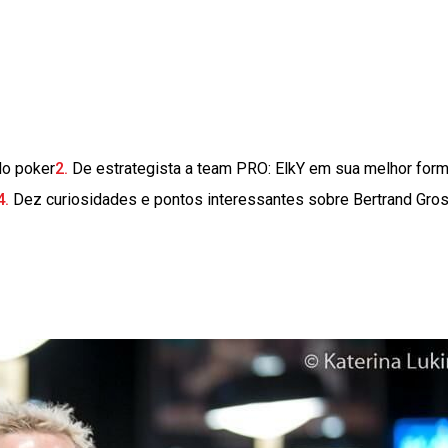
do poker
De estrategista a team PRO: ElkY em sua melhor for
Dez curiosidades e pontos interessantes sobre Bertrand Gros