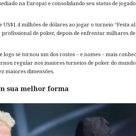
diado na Europa) e consolidando seu status de jogador
 US$1.4 milhões de dólares ao jogar o torneio “Festa al
 profissional de poker, depois de enfrentar milhares d
le logo se tornou um dos rostos – e nomes – mais conhe
tornou regular nos maiores torneios de poker do mundo
vez maiores dimensões.
em sua melhor forma