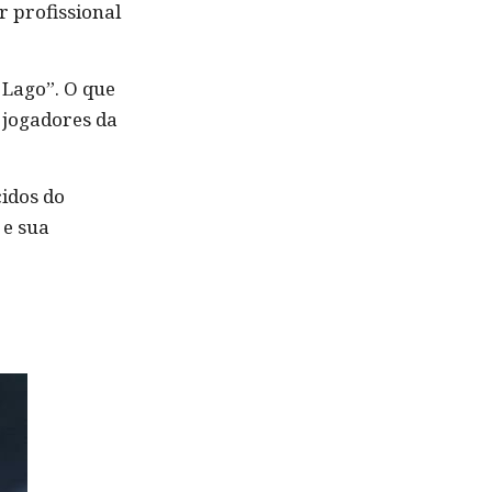
 profissional
 Lago”. O que
e jogadores da
cidos do
 e sua