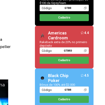
$100 da GipsyTeam
Código
GTBR
Cadastro
Americas
4.4
Cardroom
ma
Rakeback extra de 20% no primeiro
depósito
pellier
Código
GTBR3
Cadastro
Black Chip
4.5
Poker
Bônus de 100% até $2.000
Código
GTBR
Cadastro