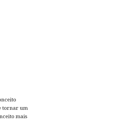
onceito
se tornar um
onceito mais