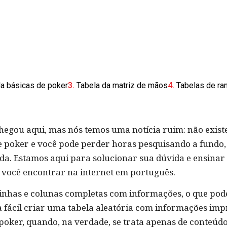
la básicas de poker
Tabela da matriz de mãos
Tabelas de ra
o chegou aqui, mas nós temos uma notícia ruim: não exis
de poker e você pode perder horas pesquisando a fundo
da. Estamos aqui para solucionar sua dúvida e ensinar 
 você encontrar na internet em português.
linhas e colunas completas com informações, o que pod
a fácil criar uma tabela aleatória com informações imp
 poker, quando, na verdade, se trata apenas de conteúd