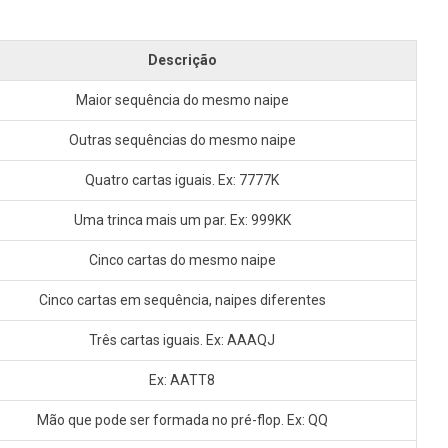
Descrição
Maior sequência do mesmo naipe
Outras sequências do mesmo naipe
Quatro cartas iguais. Ex: 7777K
Uma trinca mais um par. Ex: 999KK
Cinco cartas do mesmo naipe
Cinco cartas em sequência, naipes diferentes
Três cartas iguais. Ex: AAAQJ
Ex: AATT8
Mão que pode ser formada no pré-flop. Ex: QQ