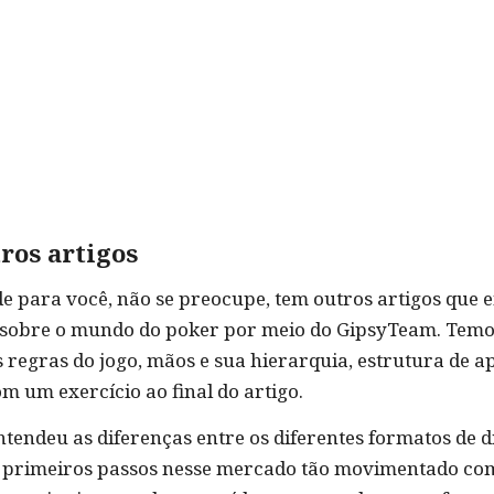
ros artigos
ade para você, não se preocupe, tem outros artigos que
o sobre o mundo do poker por meio do GipsyTeam. Temo
 regras do jogo, mãos e sua hierarquia, estrutura de ap
m um exercício ao final do artigo.
tendeu as diferenças entre os diferentes formatos de d
us primeiros passos nesse mercado tão movimentado com