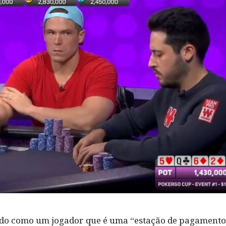
ado como um jogador que é uma “estação de pagamento”,