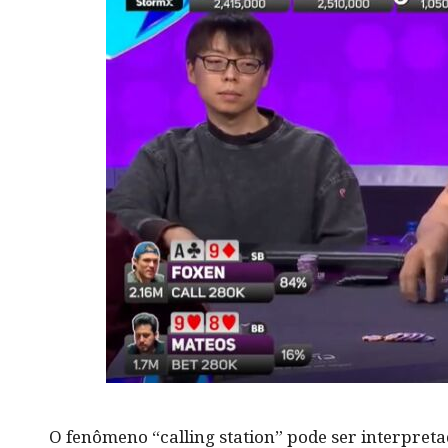
O fenômeno “calling station” pode ser interpret