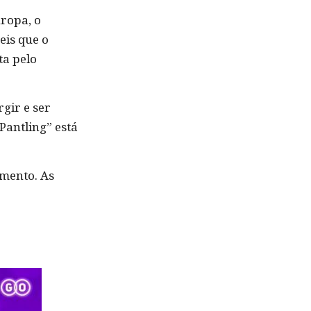
ropa, o
eis que o
ta pelo
rgir e ser
Pantling” está
omento. As