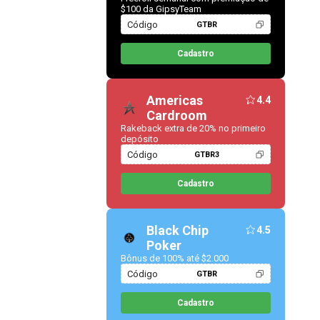
$100 da GipsyTeam
Código
GTBR
Cadastro
Americas
4.4
Cardroom
Rakeback extra de 20% no primeiro
depósito
Código
GTBR3
Cadastro
Black Chip
4.5
Poker
Bônus de 100% até $2.000
Código
GTBR
Cadastro