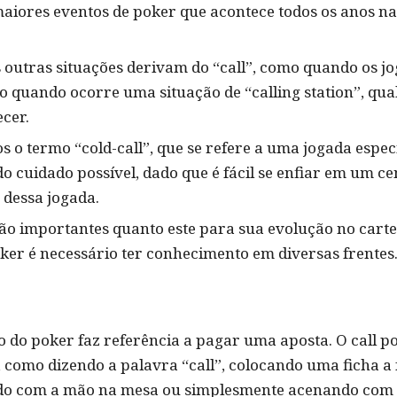
maiores eventos de poker que acontece todos os anos na
outras situações derivam do “call”, como quando os jo
co quando ocorre uma situação de “calling station”, qua
cer.
s o termo “cold-call”, que se refere a uma jogada específ
do cuidado possível, dado que é fácil se enfiar em um c
 dessa jogada.
ão importantes quanto este para sua evolução no carte
ker é necessário ter conhecimento em diversas frentes
do do poker faz referência a pagar uma aposta. O call p
 como dizendo a palavra “call”, colocando uma ficha a 
do com a mão na mesa ou simplesmente acenando com 