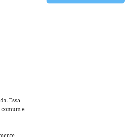
da. Essa
ão comum e
lmente