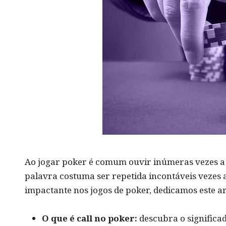
Ao jogar poker é comum ouvir inúmeras vezes a 
palavra costuma ser repetida incontáveis vezes a
impactante nos jogos de poker, dedicamos este art
O que é call no poker:
descubra o significa