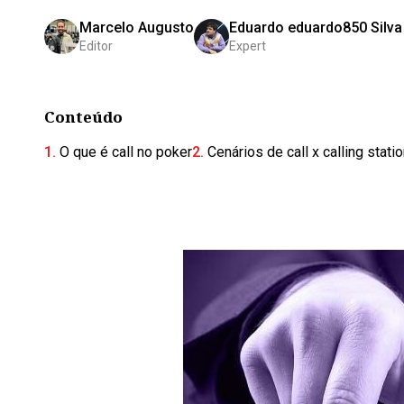
Marcelo Augusto
Eduardo eduardo850 Silva
Editor
Expert
Conteúdo
O que é call no poker
Cenários de call x calling stati