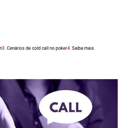
on
Cenários de cold call no poker
Saiba mais