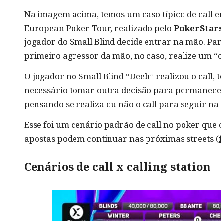
Na imagem acima, temos um caso típico de call 
European Poker Tour, realizado pelo
PokerStar
jogador do Small Blind decide entrar na mão. Para
primeiro agressor da mão, no caso, realize um “c
O jogador no Small Blind “Deeb” realizou o call, 
necessário tomar outra decisão para permanecer 
pensando se realiza ou não o call para seguir n
Esse foi um cenário padrão de call no poker que
apostas podem continuar nas próximas streets (
Cenários de call x calling station