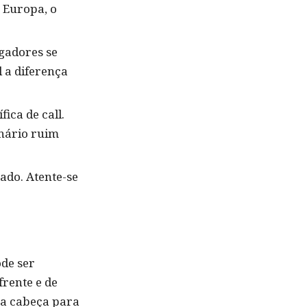
 Europa, o
gadores se
l a diferença
ica de call.
enário ruim
ado. Atente-se
.
ode ser
frente e de
a cabeça para