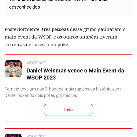
desconhecidos
Posteriormente, três pessoas desse grupo ganharam o
main event da WSOP, e os outros também tiveram
carreiras de sucesso no poker.
WSOP 2023
Daniel Weinman vence o Main Event da
WSOP 2023
Torneio teve um dos 3-handed mais rápidos da história, com
Daniel puxando dois potes gigntescos.
Leia
WSOP 2024