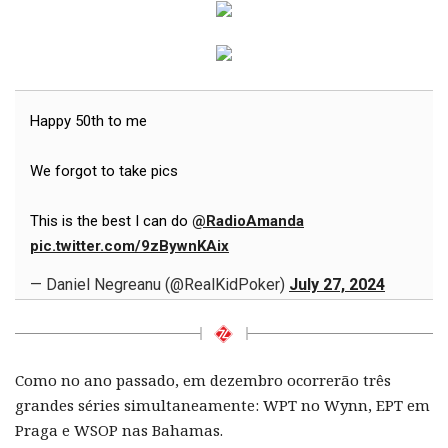
Happy 50th to me
We forgot to take pics
This is the best I can do
@RadioAmanda
pic.twitter.com/9zBywnKAix
— Daniel Negreanu (@RealKidPoker)
July 27, 2024
Como no ano passado, em dezembro ocorrerão três
grandes séries simultaneamente: WPT no Wynn, EPT em
Praga e WSOP nas Bahamas.