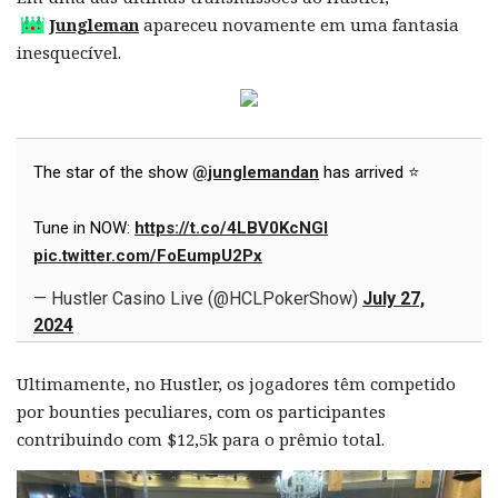
Jungleman
apareceu novamente em uma fantasia
inesquecível.
The star of the show
@junglemandan
has arrived ⭐️
Tune in NOW:
https://t.co/4LBV0KcNGl
pic.twitter.com/FoEumpU2Px
— Hustler Casino Live (@HCLPokerShow)
July 27,
2024
Ultimamente, no Hustler, os jogadores têm competido
por bounties peculiares, com os participantes
contribuindo com $12,5k para o prêmio total.