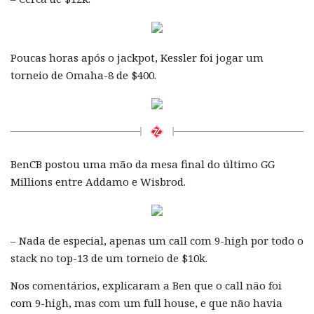
Poucas horas após o jackpot, Kessler foi jogar um
torneio de Omaha-8 de $400.
BenCB postou uma mão da mesa final do último GG
Millions entre Addamo e Wisbrod.
– Nada de especial, apenas um call com 9-high por todo o
stack no top-13 de um torneio de $10k.
Nos comentários, explicaram a Ben que o call não foi
com 9-high, mas com um full house, e que não havia