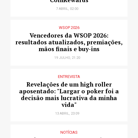
7 ABRIL, 02:00
WSOP 2026
Vencedores da WSOP 2026:
resultados atualizados, premiações,
mãos finais e buy-ins
19 JULHO, 21:20
ENTREVISTA
Revelações de um high roller
aposentado: "Largar o poker foi a
decisão mais lucrativa da minha
vida"
13 ABRIL, 23:09
NOTÍCIAS