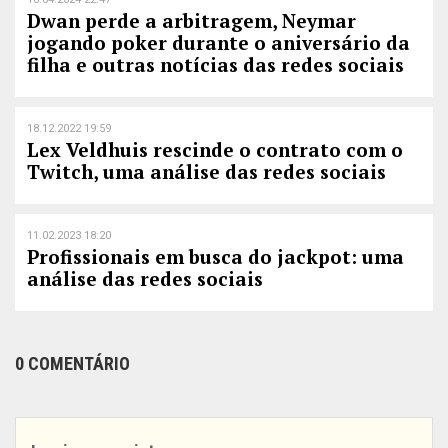
Dwan perde a arbitragem, Neymar
jogando poker durante o aniversário da
filha e outras notícias das redes sociais
18.12.2022 19:59
Lex Veldhuis rescinde o contrato com o
Twitch, uma análise das redes sociais
11.02.2023 18:20
Profissionais em busca do jackpot: uma
análise das redes sociais
0 COMENTÁRIO