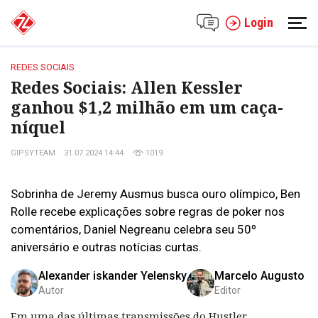
Login
REDES SOCIAIS
Redes Sociais: Allen Kessler
ganhou $1,2 milhão em um caça-
níquel
GIPSYTEAM
31.07.2024 14:44
1019
Sobrinha de Jeremy Ausmus busca ouro olímpico, Ben
Rolle recebe explicações sobre regras de poker nos
comentários, Daniel Negreanu celebra seu 50º
aniversário e outras notícias curtas.
Alexander iskander Yelensky
Marcelo Augusto
Autor
Editor
Em uma das últimas transmissões do Hustler,