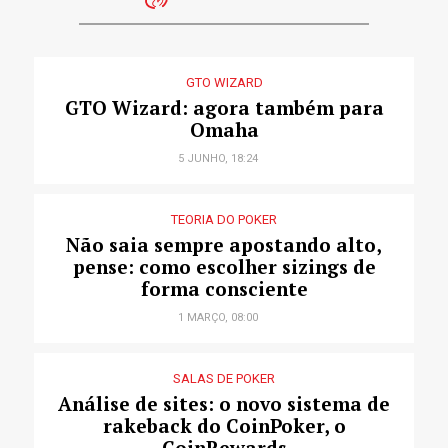
GTO WIZARD
GTO Wizard: agora também para
Omaha
5 JUNHO, 18:24
TEORIA DO POKER
Não saia sempre apostando alto,
pense: como escolher sizings de
forma consciente
1 MARÇO, 08:00
SALAS DE POKER
Análise de sites: o novo sistema de
rakeback do CoinPoker, o
CoinRewards