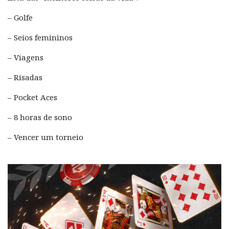
– Golfe
– Seios femininos
– Viagens
– Risadas
– Pocket Aces
– 8 horas de sono
– Vencer um torneio