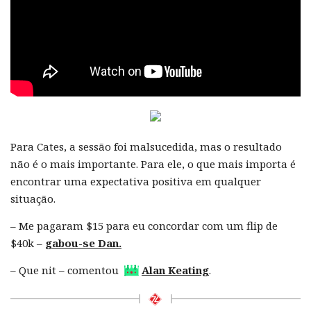
Para Cates, a sessão foi malsucedida, mas o resultado
não é o mais importante. Para ele, o que mais importa é
encontrar uma expectativa positiva em qualquer
situação.
– Me pagaram $15 para eu concordar com um flip de
$40k –
gabou-se Dan.
– Que nit – comentou
Alan Keating
.