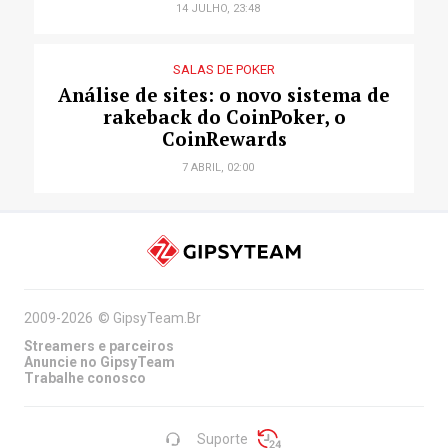
14 JULHO, 23:48
SALAS DE POKER
Análise de sites: o novo sistema de
rakeback do CoinPoker, o
CoinRewards
7 ABRIL, 02:00
2009-2026
©
GipsyTeam.Br
Streamers e parceiros
Anuncie no GipsyTeam
Trabalhe conosco
Suporte