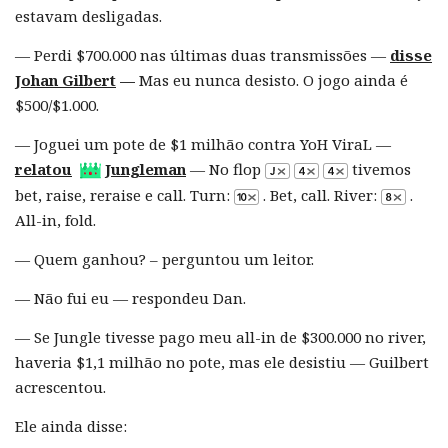
estavam desligadas.
— Perdi $700.000 nas últimas duas transmissões —
disse
Johan Gilbert
—
Mas eu nunca desisto. O jogo ainda é
$500/$1.000.
— Joguei um pote de $1 milhão contra YoH ViraL —
relatou
Jungleman
— No flop
tivemos
bet, raise, reraise e call. Turn:
. Bet, call. River:
.
All-in, fold.
— Quem ganhou? – perguntou um leitor.
— Não fui eu — respondeu Dan.
— Se Jungle tivesse pago meu all-in de $300.000 no river,
haveria $1,1 milhão no pote, mas ele desistiu — Guilbert
acrescentou.
Ele ainda disse: