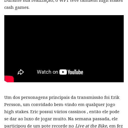
Durante sua realização, o WPT teve também high stakes
cash games.
Um dos personagens principais da transmissão foi Erik
Persson, um convidado bem-vindo em qualquer jogo
high stakes. Eric possui vários cassinos , então ele pode
se dar ao luxo de jogar muito. Na semana passada, ele
participou de um pote recorde no
Live at the Bike
, em fez