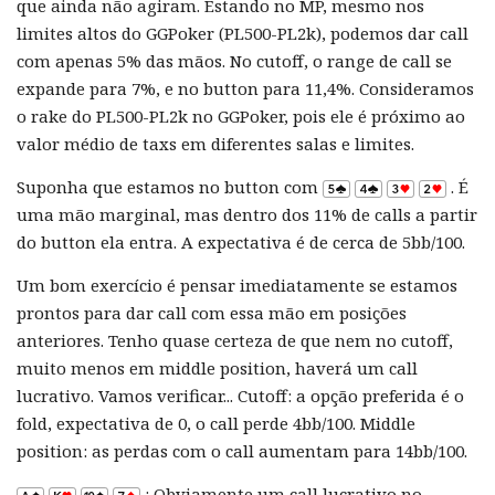
que ainda não agiram. Estando no MP, mesmo nos
limites altos do GGPoker (PL500-PL2k), podemos dar call
com apenas 5% das mãos. No cutoff, o range de call se
expande para 7%, e no button para 11,4%. Consideramos
o rake do PL500-PL2k no GGPoker, pois ele é próximo ao
valor médio de taxs em diferentes salas e limites.
Suponha que estamos no button com
. É
uma mão marginal, mas dentro dos 11% de calls a partir
do button ela entra. A expectativa é de cerca de 5bb/100.
Um bom exercício é pensar imediatamente se estamos
prontos para dar call com essa mão em posições
anteriores. Tenho quase certeza de que nem no cutoff,
muito menos em middle position, haverá um call
lucrativo. Vamos verificar... Cutoff: a opção preferida é o
fold, expectativa de 0, o call perde 4bb/100. Middle
position: as perdas com o call aumentam para 14bb/100.
: Obviamente um call lucrativo no