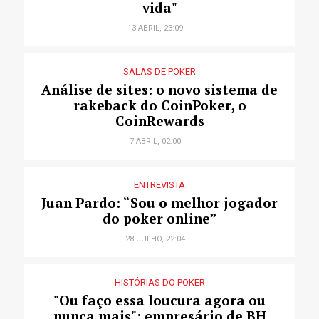
vida"
13 ABRIL, 23:09
SALAS DE POKER
Análise de sites: o novo sistema de
rakeback do CoinPoker, o
CoinRewards
7 ABRIL, 02:00
ENTREVISTA
Juan Pardo: “Sou o melhor jogador
do poker online”
28 JULHO, 22:04
HISTÓRIAS DO POKER
"Ou faço essa loucura agora ou
nunca mais": empresário de BH