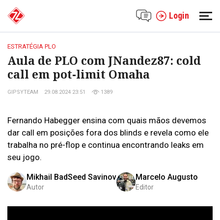
Login
ESTRATÉGIA PLO
Aula de PLO com JNandez87: cold
call em pot-limit Omaha
GIPSYTEAM
29.08.2024 23:51
1389
Fernando Habegger ensina com quais mãos devemos
dar call em posições fora dos blinds e revela como ele
trabalha no pré-flop e continua encontrando leaks em
seu jogo.
Mikhail BadSeed Savinov
Marcelo Augusto
Autor
Editor