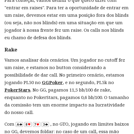
Para começar, vamos definir o que quero dizer com
"entrar em raises". Para ter a oportunidade de entrar em
um raise, devemos estar em uma posição fora dos blinds
(ou seja, não nos blinds) em uma situação em que um
jogador à nossa frente fez um raise. Os calls nos blinds
eu chamo de defesa dos blinds.
Rake
Vamos analisar dois cenários. Um jogador no cutoff fez
um raise, e estamos no button considerando a
possibilidade de dar call. No primeiro cenário, estamos
jogando PL50 no
GGPoker
, e no segundo, PL5k no
PokerStars
. No GG, pagamos 11,5 bb/100 de rake,
enquanto no PokerStars, pagamos 0,6 bb/100. O tamanho
da comissão tem um enorme impacto na lucratividade
do nosso call.
Com
, no GTO, jogando em limites baixos
no GG, devemos foldar: no caso de um call, essa mão