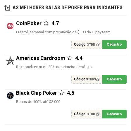
AS MELHORES SALAS DE POKER PARA INICIANTES
CoinPoker
4.7
Freeroll semanal com premiação de $100 da GipsyTeam
Código
Cadastro
GTBR
Americas Cardroom
4.4
Rakeback extra de 20% no primeiro depósito
Código
Cadastro
GTBR3
Black Chip Poker
4.5
Bônus de 100% até $2.000
Código
Cadastro
GTBR