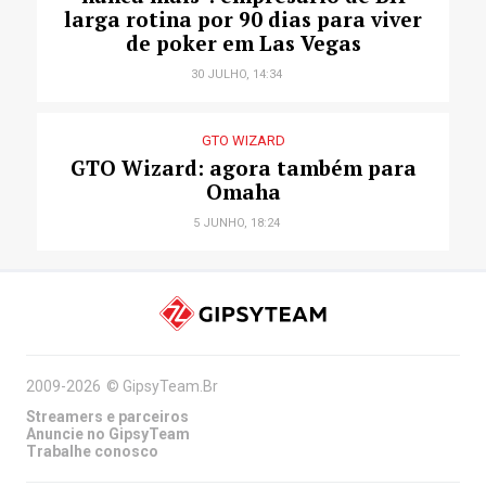
larga rotina por 90 dias para viver
de poker em Las Vegas
30 JULHO, 14:34
GTO WIZARD
GTO Wizard: agora também para
Omaha
5 JUNHO, 18:24
2009-2026
©
GipsyTeam.Br
Streamers e parceiros
Anuncie no GipsyTeam
Trabalhe conosco