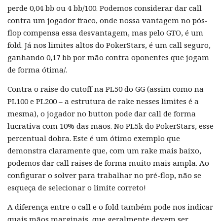
perde 0,04 bb ou 4 bb/100. Podemos considerar dar call
contra um jogador fraco, onde nossa vantagem no pós-
flop compensa essa desvantagem, mas pelo GTO, é um
fold. Já nos limites altos do PokerStars, é um call seguro,
ganhando 0,17 bb por mão contra oponentes que jogam
de forma ótima/.
Contra o raise do cutoff na PL50 do GG (assim como na
PL100 e PL200 – a estrutura de rake nesses limites é a
mesma), o jogador no button pode dar call de forma
lucrativa com 10% das mãos. No PL5k do PokerStars, esse
percentual dobra. Este é um ótimo exemplo que
demonstra claramente que, com um rake mais baixo,
podemos dar call raises de forma muito mais ampla. Ao
configurar o solver para trabalhar no pré-flop, não se
esqueça de selecionar o limite correto!
A diferença entre o call e o fold também pode nos indicar
quais mãos marginais, que geralmente devem ser