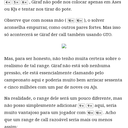
, Giraf não pode nos colocar apenas em Ases
ou KJs e tentar nos tirar do pote.
Observe que com nossa mão (
), o solver
aconselha empurrar, como outros pares fortes. Mas isso
só acontecerá se Giraf der call também usando GTO.
Mas, para ser honesto, não tenho muita certeza sobre o
realismo de tal range. Giraf não está sob nenhuma
pressão, ele está essencialmente clamando pelo
campeonato aqui e poderia muito bem arriscar sessenta
e cinco milhões com um par de noves ou AJs.
Na realidade, o range dele será um pouco diferente, mas
não posso simplesmente adicionar
aqui, seria
muito vantajoso para um jogador com
. Acho
que um range de call razoável seria mais ou menos
assim: