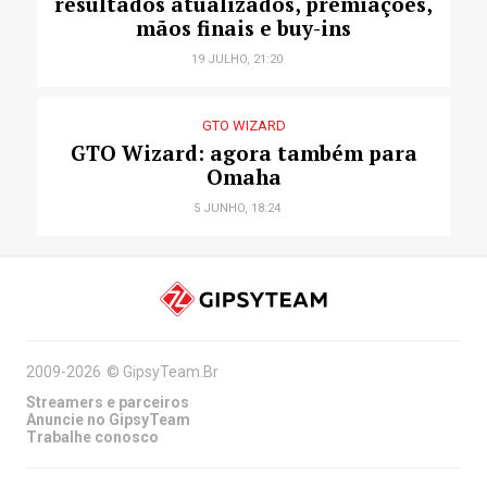
resultados atualizados, premiações,
mãos finais e buy-ins
19 JULHO, 21:20
GTO WIZARD
GTO Wizard: agora também para
Omaha
5 JUNHO, 18:24
2009-2026
©
GipsyTeam.Br
Streamers e parceiros
Anuncie no GipsyTeam
Trabalhe conosco