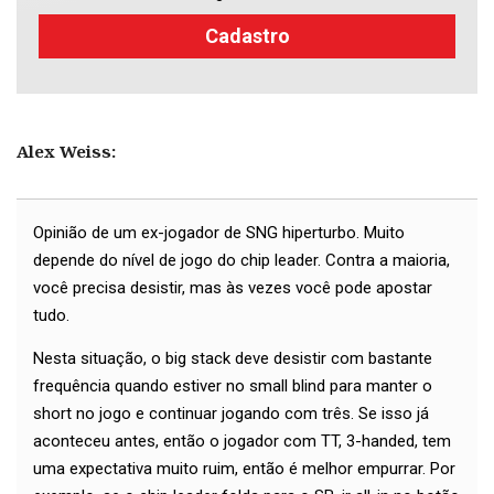
Cadastro
Alex Weiss:
Opinião de um ex-jogador de SNG hiperturbo. Muito
depende do nível de jogo do chip leader. Contra a maioria,
você precisa desistir, mas às vezes você pode apostar
tudo.
Nesta situação, o big stack deve desistir com bastante
frequência quando estiver no small blind para manter o
short no jogo e continuar jogando com três. Se isso já
aconteceu antes, então o jogador com TT, 3-handed, tem
uma expectativa muito ruim, então é melhor empurrar. Por