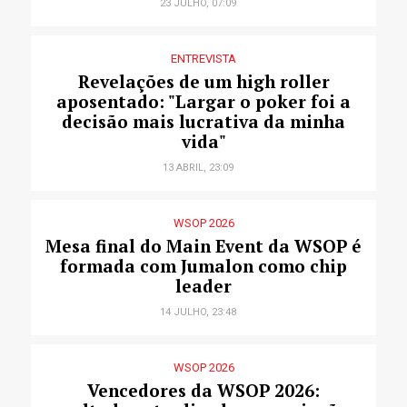
23 JULHO, 07:09
ENTREVISTA
Revelações de um high roller
aposentado: "Largar o poker foi a
decisão mais lucrativa da minha
vida"
13 ABRIL, 23:09
WSOP 2026
Mesa final do Main Event da WSOP é
formada com Jumalon como chip
leader
14 JULHO, 23:48
WSOP 2026
Vencedores da WSOP 2026: