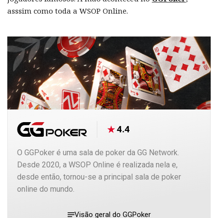
asssim como toda a WSOP Online.
4.4
O GGPoker é uma sala de poker da GG Network.
Desde 2020, a WSOP Online é realizada nela e,
desde então, tornou-se a principal sala de poker
online do mundo.
Visão geral do GGPoker