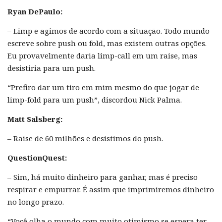
Ryan DePaulo:
– Limp e agimos de acordo com a situação. Todo mundo
escreve sobre push ou fold, mas existem outras opções.
Eu provavelmente daria limp-call em um raise, mas
desistiria para um push.
“Prefiro dar um tiro em mim mesmo do que jogar de
limp-fold para um push”, discordou Nick Palma.
Matt Salsberg:
– Raise de 60 milhões e desistimos do push.
QuestionQuest:
– Sim, há muito dinheiro para ganhar, mas é preciso
respirar e empurrar. É assim que imprimiremos dinheiro
no longo prazo.
“Você olha o mundo com muito otimismo se espera ter