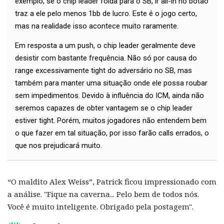
exemplo, se o chip leader folda para o SB, ir all-in no botão
traz a ele pelo menos 1bb de lucro. Este é o jogo certo,
mas na realidade isso acontece muito raramente.
Em resposta a um push, o chip leader geralmente deve
desistir com bastante frequência. Não só por causa do
range excessivamente tight do adversário no SB, mas
também para manter uma situação onde ele possa roubar
sem impedimentos. Devido à influência do ICM, ainda não
seremos capazes de obter vantagem se o chip leader
estiver tight. Porém, muitos jogadores não entendem bem
o que fazer em tal situação, por isso farão calls errados, o
que nos prejudicará muito.
“O maldito Alex Weiss”, Patrick ficou impressionado com
a análise. "Fique na caverna... Pelo bem de todos nós.
Você é muito inteligente. Obrigado pela postagem".