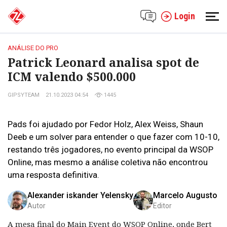
Login
ANÁLISE DO PRO
Patrick Leonard analisa spot de
ICM valendo $500.000
GIPSYTEAM
21.10.2023 04:54
1445
Pads foi ajudado por Fedor Holz, Alex Weiss, Shaun
Deeb e um solver para entender o que fazer com 10-10,
restando três jogadores, no evento principal da WSOP
Online, mas mesmo a análise coletiva não encontrou
uma resposta definitiva.
Alexander iskander Yelensky
Marcelo Augusto
Autor
Editor
A mesa final do Main Event do WSOP Online, onde Bert