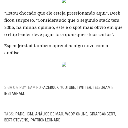
“Estou chocado que ele esteja pressionando aqui”, Deeb
ficou surpreso. "Considerando que o segundo stack tem
20bb, na minha opinião, este é o spot mais óbvio em que
o chip leader deve jogar fora quaisquer duas cartas".
Espen Jørstad também aprendeu algo novo com a
análise.
SIGA O GIPSYTEAM NO
FACEBOOK
,
YOUTUBE
,
TWITTER
,
TELEGRAM
E
INSTAGRAM
.
TAGS:
PADS
ICM
ANÁLISE DE MÃO
WSOP ONLINE
GIRAFGANGER7
BERT STEVENS
PATRICK LEONARD