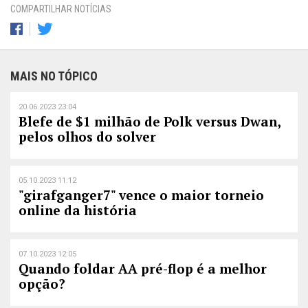
COMPARTILHAR NOTÍCIAS
MAIS NO TÓPICO
20.06.2023 23:04
Blefe de $1 milhão de Polk versus Dwan,
pelos olhos do solver
05.10.2023 11:12
"girafganger7" vence o maior torneio
online da história
07.10.2023 12:05
Quando foldar AA pré-flop é a melhor
opção?