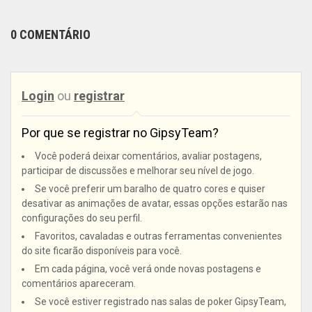
0 COMENTÁRIO
Login
ou
registrar
Por que se registrar no GipsyTeam?
Você poderá deixar comentários, avaliar postagens,
participar de discussões e melhorar seu nível de jogo.
Se você preferir um baralho de quatro cores e quiser
desativar as animações de avatar, essas opções estarão nas
configurações do seu perfil.
Favoritos, cavaladas e outras ferramentas convenientes
do site ficarão disponíveis para você.
Em cada página, você verá onde novas postagens e
comentários apareceram.
Se você estiver registrado nas salas de poker GipsyTeam,