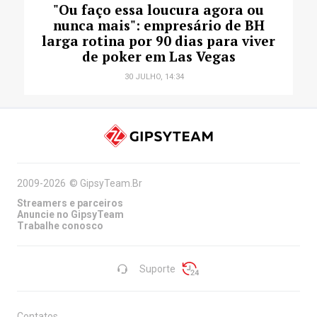
"Ou faço essa loucura agora ou
nunca mais": empresário de BH
larga rotina por 90 dias para viver
de poker em Las Vegas
30 JULHO, 14:34
2009-2026
©
GipsyTeam.Br
Streamers e parceiros
Anuncie no GipsyTeam
Trabalhe conosco
Suporte
Contatos