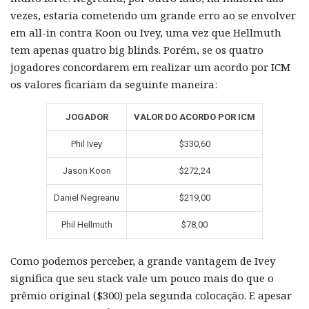
vezes, estaria cometendo um grande erro ao se envolver
em all-in contra Koon ou Ivey, uma vez que Hellmuth
tem apenas quatro big blinds. Porém, se os quatro
jogadores concordarem em realizar um acordo por ICM
os valores ficariam da seguinte maneira:
JOGADOR
VALOR DO ACORDO POR ICM
Phil Ivey
$330,60
Jason Koon
$272,24
Daniel Negreanu
$219,00
Phil Hellmuth
$78,00
Como podemos perceber, a grande vantagem de Ivey
significa que seu stack vale um pouco mais do que o
prêmio original ($300) pela segunda colocação. E apesar