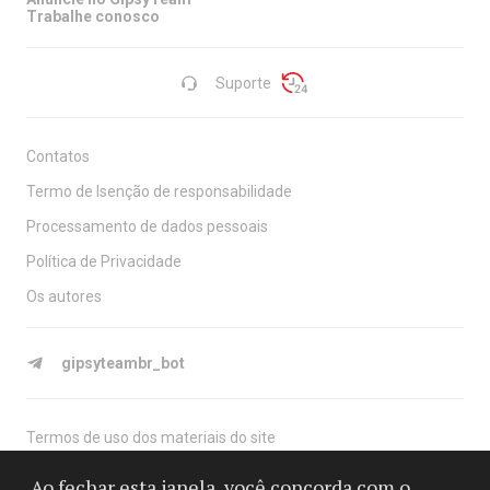
Trabalhe conosco
Suporte
Contatos
Termo de Isenção de responsabilidade
Processamento de dados pessoais
Política de Privacidade
Os autores
gipsyteambr_bot
Termos de uso dos materiais do site
O site é destinado a maiores de 18 anos, é apenas para fins
Ao fechar esta janela, você concorda com o