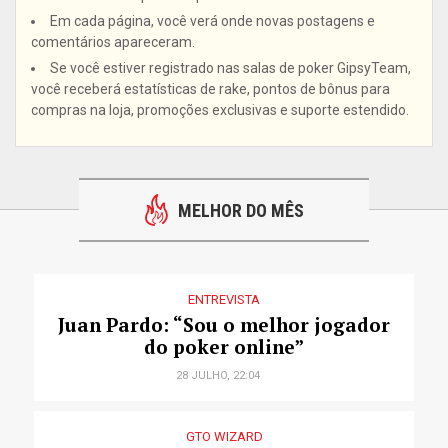
Em cada página, você verá onde novas postagens e
comentários apareceram.
Se você estiver registrado nas salas de poker GipsyTeam,
você receberá estatísticas de rake, pontos de bônus para
compras na loja, promoções exclusivas e suporte estendido.
MELHOR DO MÊS
ENTREVISTA
Juan Pardo: “Sou o melhor jogador
do poker online”
28 JULHO, 22:04
GTO WIZARD