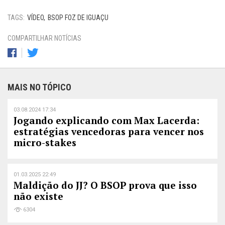
TAGS:
VÍDEO
BSOP FOZ DE IGUAÇU
COMPARTILHAR NOTÍCIAS
MAIS NO TÓPICO
03.08.2024 17:34
Jogando explicando com Max Lacerda:
estratégias vencedoras para vencer nos
micro-stakes
01.03.2025 22:49
Maldição do JJ? O BSOP prova que isso
não existe
6304