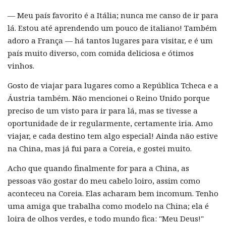
— Meu país favorito é a Itália; nunca me canso de ir para
lá. Estou até aprendendo um pouco de italiano! Também
adoro a França — há tantos lugares para visitar, e é um
país muito diverso, com comida deliciosa e ótimos
vinhos.
Gosto de viajar para lugares como a República Tcheca e a
Áustria também. Não mencionei o Reino Unido porque
preciso de um visto para ir para lá, mas se tivesse a
oportunidade de ir regularmente, certamente iria. Amo
viajar, e cada destino tem algo especial! Ainda não estive
na China, mas já fui para a Coreia, e gostei muito.
Acho que quando finalmente for para a China, as
pessoas vão gostar do meu cabelo loiro, assim como
aconteceu na Coreia. Elas acharam bem incomum. Tenho
uma amiga que trabalha como modelo na China; ela é
loira de olhos verdes, e todo mundo fica: "Meu Deus!"