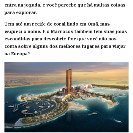
entra na jogada, e você percebe que há muitas coisas
para explorar.
Tem até um recife de coral lindo em Omã, mas
esqueci o nome. E o Marrocos também tem suas joias
escondidas para descobrir. Por que você não nos
conta sobre alguns dos melhores lugares para viajar
na Europa?