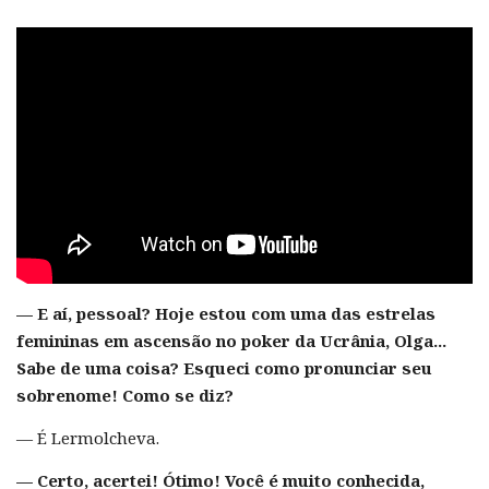
— E aí, pessoal? Hoje estou com uma das estrelas
femininas em ascensão no poker da Ucrânia, Olga...
Sabe de uma coisa? Esqueci como pronunciar seu
sobrenome! Como se diz?
— É Lermolcheva.
— Certo, acertei! Ótimo! Você é muito conhecida,