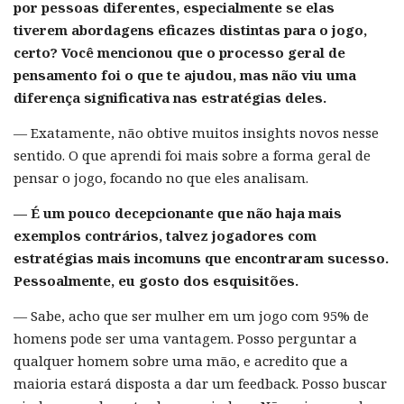
por pessoas diferentes, especialmente se elas
tiverem abordagens eficazes distintas para o jogo,
certo? Você mencionou que o processo geral de
pensamento foi o que te ajudou, mas não viu uma
diferença significativa nas estratégias deles.
— Exatamente, não obtive muitos insights novos nesse
sentido. O que aprendi foi mais sobre a forma geral de
pensar o jogo, focando no que eles analisam.
— É um pouco decepcionante que não haja mais
exemplos contrários, talvez jogadores com
estratégias mais incomuns que encontraram sucesso.
Pessoalmente, eu gosto dos esquisitões.
— Sabe, acho que ser mulher em um jogo com 95% de
homens pode ser uma vantagem. Posso perguntar a
qualquer homem sobre uma mão, e acredito que a
maioria estará disposta a dar um feedback. Posso buscar