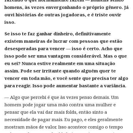
homens, às vezes envergonhando o próprio gênero. Já
ouvi histórias de outras jogadoras, e é triste ouvir
isso.
Se isso te faz ganhar dinheiro, definitivamente
existem maneiras de lucrar com pessoas que estão
desesperadas para vencer — isso é certo. Acho que
isso pode ser uma vantagem considerável. Mas o que
eu sei? Nunca estive realmente em uma situação
assim. Pode ser irritante quando alguém quer te
vencer em toda mão, e você sente que precisa ter algo
para reagir. Isso pode aumentar bastante a variância.
— Algo que percebi é que às vezes penso demais. Um
homem pode jogar uma mão contra uma mulher e
pensar que ela vai dar mais folds, então sinto a
necessidade de pagar mais. Eu pago, e eles geralmente
mostram mãos de valor. Isso acontece comigo o tempo