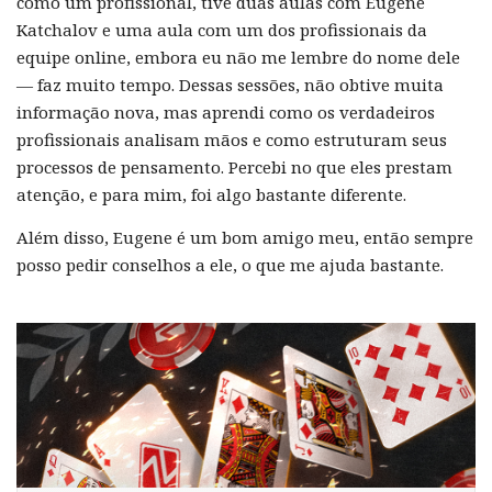
como um profissional, tive duas aulas com Eugene
Katchalov e uma aula com um dos profissionais da
equipe online, embora eu não me lembre do nome dele
— faz muito tempo. Dessas sessões, não obtive muita
informação nova, mas aprendi como os verdadeiros
profissionais analisam mãos e como estruturam seus
processos de pensamento. Percebi no que eles prestam
atenção, e para mim, foi algo bastante diferente.
Além disso, Eugene é um bom amigo meu, então sempre
posso pedir conselhos a ele, o que me ajuda bastante.