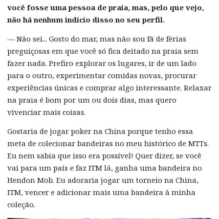
você fosse uma pessoa de praia, mas, pelo que vejo,
não há nenhum indício disso no seu perfil.
— Não sei... Gosto do mar, mas não sou fã de férias
preguiçosas em que você só fica deitado na praia sem
fazer nada. Prefiro explorar os lugares, ir de um lado
para o outro, experimentar comidas novas, procurar
experiências únicas e comprar algo interessante. Relaxar
na praia é bom por um ou dois dias, mas quero
vivenciar mais coisas.
Gostaria de jogar poker na China porque tenho essa
meta de colecionar bandeiras no meu histórico de MTTs.
Eu nem sabia que isso era possível! Quer dizer, se você
vai para um país e faz ITM lá, ganha uma bandeira no
Hendon Mob. Eu adoraria jogar um torneio na China,
ITM, vencer e adicionar mais uma bandeira à minha
coleção.