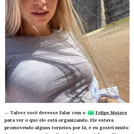
— Talvez você devesse falar com o
Felipe Mojave
para ver o que ele está organizando. Ele estava
promovendo alguns torneios por lá, e eu gostei muito