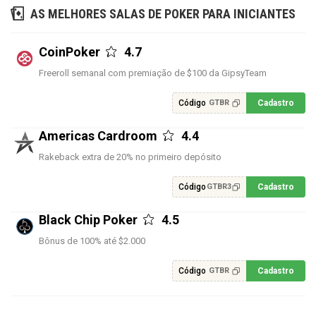
AS MELHORES SALAS DE POKER PARA INICIANTES
CoinPoker
4.7
Freeroll semanal com premiação de $100 da GipsyTeam
Código
Cadastro
GTBR
Americas Cardroom
4.4
Rakeback extra de 20% no primeiro depósito
Código
Cadastro
GTBR3
Black Chip Poker
4.5
Bônus de 100% até $2.000
Código
Cadastro
GTBR