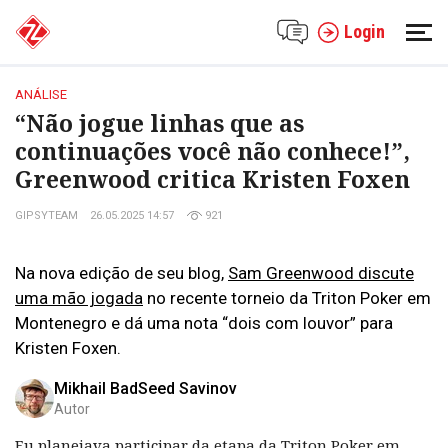
Login
ANÁLISE
“Não jogue linhas que as
continuações você não conhece!”,
Greenwood critica Kristen Foxen
GIPSYTEAM
26.05.2025 14:57
921
Na nova edição de seu blog,
Sam Greenwood discute
uma mão jogada
no recente torneio da Triton Poker em
Montenegro e dá uma nota “dois com louvor” para
Kristen Foxen.
Mikhail BadSeed Savinov
Autor
Eu planejava participar da etapa da Triton Poker em