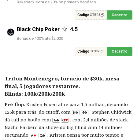
Rakeback extra de 20% no primeiro depósito
Código
Cadastro
GTBR3
Black Chip Poker
4.5
Bônus de 100% até $2.000
Código
Cadastro
GTBR
Triton Montenegro, torneio de $30k, mesa
final, 5 jogadores restantes.
Blinds: 100k/200k/200k
Pré-flop:
Kristen Foxen abre para 1,5 milhão, deixando
125k para trás, do cutoff, com
. Stephen Chidwick
dá call no botão com
, com 2,4 milhões de stack.
Nacho Barbero dá shove do big blind com 14 milhões
segurando
. Kristen pensa por muito tempo e