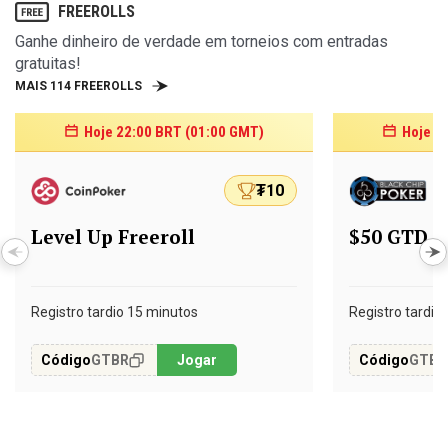
FREEROLLS
Ganhe dinheiro de verdade em torneios com entradas
gratuitas!
MAIS 114 FREEROLLS
Hoje 22:00 BRT (01:00 GMT)
Hoje 2
₮10
Level Up Freeroll
$50 GTD F
Registro tardio 15 minutos
Registro tardio
Código
GTBR
Jogar
Código
GTBR