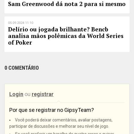
Sam Greenwood dá nota 2 para si mesmo
05.09.2024 11:10
Delírio ou jogada brilhante? Bencb
analisa mãos polêmicas da World Series
of Poker
0 COMENTÁRIO
Login
ou
registrar
Por que se registrar no GipsyTeam?
Você poderá deixar comentários, avaliar postagens,
participar de discussões e melhorar seu nível de jogo.
Se você preferir um baralho de quatro cores e quiser