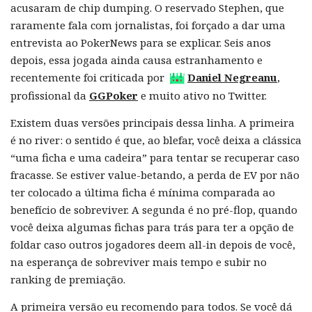
acusaram de chip dumping. O reservado Stephen, que
raramente fala com jornalistas, foi forçado a dar uma
entrevista ao PokerNews para se explicar. Seis anos
depois, essa jogada ainda causa estranhamento e
recentemente foi criticada por
Daniel Negreanu
,
profissional da
GGPoker
e muito ativo no Twitter.
Existem duas versões principais dessa linha. A primeira
é no river: o sentido é que, ao blefar, você deixa a clássica
“uma ficha e uma cadeira” para tentar se recuperar caso
fracasse. Se estiver value-betando, a perda de EV por não
ter colocado a última ficha é mínima comparada ao
benefício de sobreviver. A segunda é no pré-flop, quando
você deixa algumas fichas para trás para ter a opção de
foldar caso outros jogadores deem all-in depois de você,
na esperança de sobreviver mais tempo e subir no
ranking de premiação.
A primeira versão eu recomendo para todos. Se você dá