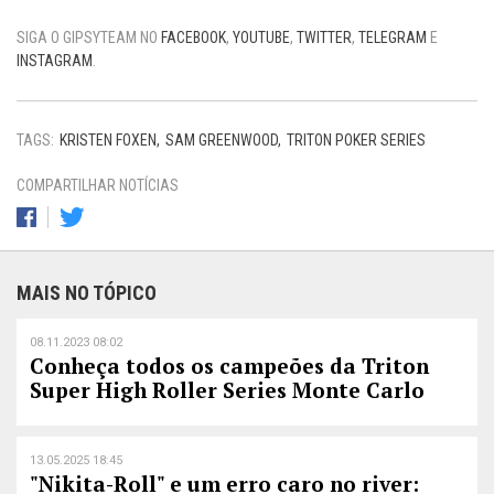
SIGA O GIPSYTEAM NO
FACEBOOK
,
YOUTUBE
,
TWITTER
,
TELEGRAM
E
INSTAGRAM
.
TAGS:
KRISTEN FOXEN
SAM GREENWOOD
TRITON POKER SERIES
COMPARTILHAR NOTÍCIAS
MAIS NO TÓPICO
08.11.2023 08:02
Conheça todos os campeões da Triton
Super High Roller Series Monte Carlo
13.05.2025 18:45
"Nikita-Roll" e um erro caro no river: