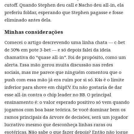
cutoff. Quando Stephen deu call e Nacho deu all-in, ela
preferiu foldar, esperando que Stephen pagasse e fosse
eliminado antes dela.
Minhas considerações
Comecei o artigo descrevendo uma linha chata — c-bet
de 50% em pote 3-bet — e só depois falei da ideia
chamativa do “quase all-in”. Foi de propósito, como um
alerta. Essa mão gerou muita discussão nas redes
sociais, mas me parece que ninguém comentou que o
push com essa mão já era ruim por si só. K4s é o limite
inferior para shove em chipEV. Eu não gostaria de dar
esse all-in contra o chip leader no BB. O principal
ensinamento é: o valor esperado positivo só vem quando
jogamos com boa base teórica. Se você dominar bem os
ramos principais da árvore de decisões, será um jogador
lucrativo mesmo que desconheça linhas raras ou
esotéricas. Não sabe o que fazer depois? Então não jogue