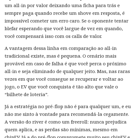
um all-in por valor deixando uma ficha para trás e
sempre paga quando recebe um shove em resposta, é
impossível cometer um erro caro. Se o oponente tentar
blefar esperando que você largue de vez em quando,
você compensará isso com os calls de valor.
A vantagem dessa linha em comparação ao all-in
tradicional existe, mas é pequena. O cenário mais
provável em caso de falha é que você perca o próximo
all-in e seja eliminado de qualquer jeito. Mas, nas raras
vezes em que você consegue se recuperar e voltar ao
jogo, o EV que você conquista é tão alto que vale o
“bilhete de loteria”.
Já a estratégia no pré-flop não é para qualquer um, e eu
não me sinto à vontade para recomendá-la cegamente.
A versão do river é como um freeroll: nunca prejudica
quem aplica, e as perdas são mínimas, mesmo em
chipEV. Já a do pré-flop compromete muito seu chipEV e,