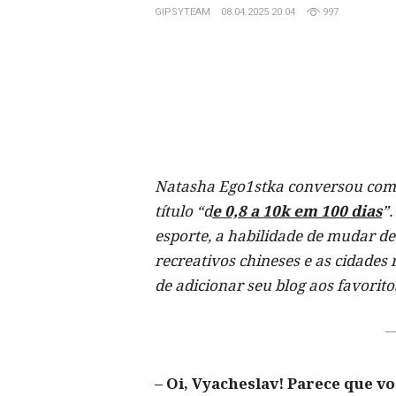
GIPSYTEAM
08.04.2025 20:04
997
Natasha Ego1stka conversou com o
título “d
e 0,8 a 10k em 100 dias
”.
esporte, a habilidade de mudar de
recreativos chineses e as cidades
de adicionar seu blog aos favorito
– Oi, Vyacheslav! Parece que vo