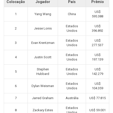
Colocação
Jogador
País
Prêmio
US$
1
Yang Wang
China
595.388
Estados
US$
2
Jesse Lonis
Unidos
396.892
Estados
US$
3
Evan Krentzman
Unidos
277.537
Estados
US$
4
Justin Scott
Unidos
197.139
Stephen
Estados
US$
5
Hubbard
Unidos
142.279
Estados
US$
6
Dylan Weisman
Unidos
104.359
7
Jarred Graham
Austrália
US$ 77.815
Estados
8
Zackary Estes
US$ 59.001
Unidos