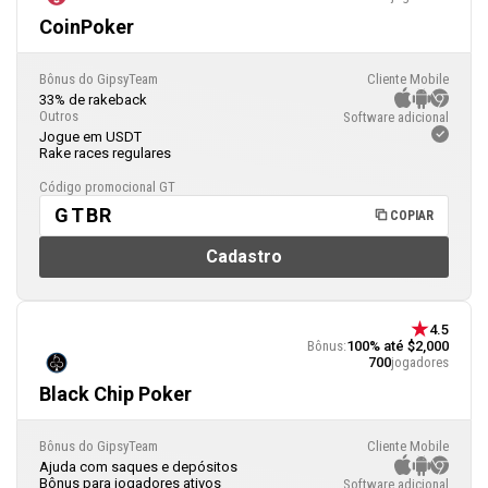
CoinPoker
Bônus do GipsyTeam
Cliente Mobile
33% de rakeback
Outros
Software adicional
Jogue em USDT
Rake races regulares
Código promocional GT
GTBR
COPIAR
Cadastro
4.5
Bônus:
100% até $2,000
700
jogadores
Black Chip Poker
Bônus do GipsyTeam
Cliente Mobile
Ajuda com saques e depósitos
Bônus para jogadores ativos
Software adicional