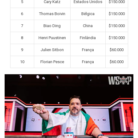
5
Cary Katz
Estados Unidos
$150.000
6
Thomas Boivin
Bélgica
$150.000
7
Biao Ding
China
$150.000
8
Henri Puustinen
Finlândia
$150.000
9
Julien Sitbon
França
$60.000
10
Florian Pesce
França
$60.000