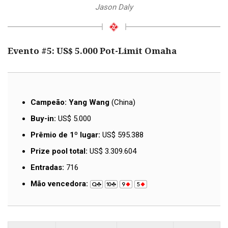
Jason Daly
Evento #5: US$ 5.000 Pot-Limit Omaha
Campeão:
Yang Wang
(China)
Buy-in:
US$ 5.000
Prêmio de 1º lugar:
US$ 595.388
Prize pool total:
US$ 3.309.604
Entradas:
716
Mão vencedora: