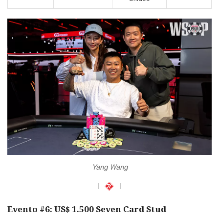
Yang Wang
Evento #6: US$ 1.500 Seven Card Stud