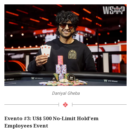
Daniyal Gheba
Evento #3: US$ 500 No-Limit Hold'em
Employees Event