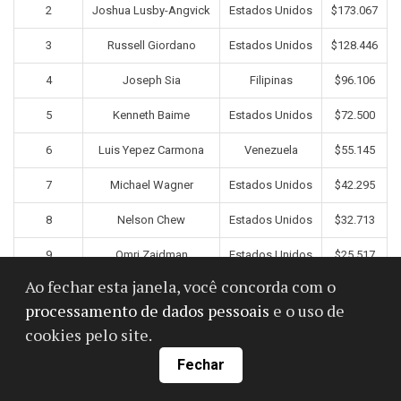
2
Joshua Lusby-Angvick
Estados Unidos
$173.067
3
Russell Giordano
Estados Unidos
$128.446
4
Joseph Sia
Filipinas
$96.106
5
Kenneth Baime
Estados Unidos
$72.500
6
Luis Yepez Carmona
Venezuela
$55.145
7
Michael Wagner
Estados Unidos
$42.295
8
Nelson Chew
Estados Unidos
$32.713
9
Omri Zaidman
Estados Unidos
$25.517
Ao fechar esta janela, você concorda com o
10
Michael Destephen
Estados Unidos
$20.074
processamento de dados pessoais
e o uso de
cookies pelo site.
Fechar