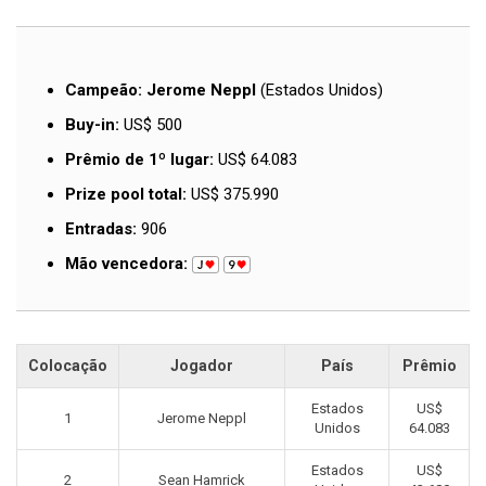
Campeão:
Jerome Neppl
(Estados Unidos)
Buy-in:
US$ 500
Prêmio de 1º lugar:
US$ 64.083
Prize pool total:
US$ 375.990
Entradas:
906
Mão vencedora:
Colocação
Jogador
País
Prêmio
Estados
US$
1
Jerome Neppl
Unidos
64.083
Estados
US$
2
Sean Hamrick