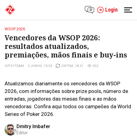
Login
WSOP 2026
Vencedores da WSOP 2026:
resultados atualizados,
premiações, mãos finais e buy-ins
GIPSYTEAM
2 JUNHO, 10:53
ONTEM, 18:21
652
Atualizamos diariamente os vencedores da WSOP
2026, com informações sobre prize pools, número de
entradas, jogadores das mesas finais e as mãos
vencedoras. Confira aqui todos os campeões da World
Series of Poker 2026.
Dmitry Imbafer
Editor