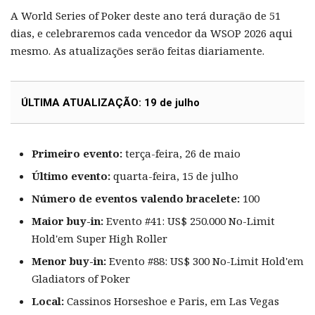
A World Series of Poker deste ano terá duração de 51
dias, e celebraremos cada vencedor da WSOP 2026 aqui
mesmo. As atualizações serão feitas diariamente.
ÚLTIMA ATUALIZAÇÃO: 19 de julho
Primeiro evento:
terça-feira, 26 de maio
Último evento:
quarta-feira, 15 de julho
Número de eventos valendo bracelete:
100
Maior buy-in:
Evento #41: US$ 250.000 No-Limit
Hold'em Super High Roller
Menor buy-in:
Evento #88: US$ 300 No-Limit Hold'em
Gladiators of Poker
Local:
Cassinos Horseshoe e Paris, em Las Vegas