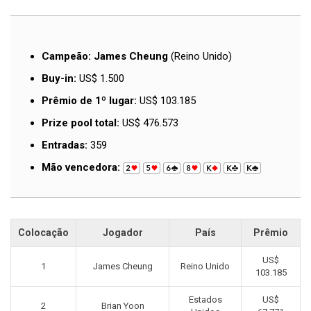
Campeão:
James Cheung
(Reino Unido)
Buy-in:
US$ 1.500
Prêmio de 1º lugar:
US$ 103.185
Prize pool total:
US$ 476.573
Entradas:
359
Mão vencedora:
Colocação
Jogador
País
Prêmio
US$
1
James Cheung
Reino Unido
103.185
Estados
US$
2
Brian Yoon