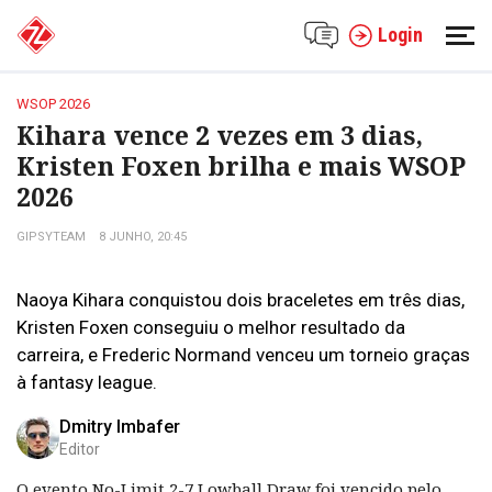
Login
WSOP 2026
Kihara vence 2 vezes em 3 dias,
Kristen Foxen brilha e mais WSOP
2026
GIPSYTEAM
8 JUNHO, 20:45
Naoya Kihara conquistou dois braceletes em três dias,
Kristen Foxen conseguiu o melhor resultado da
carreira, e Frederic Normand venceu um torneio graças
à fantasy league.
Dmitry Imbafer
Editor
O evento No-Limit 2-7 Lowball Draw foi vencido pelo