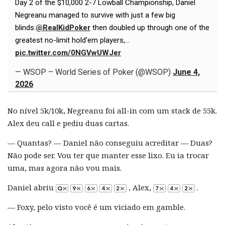
Day 2 of the $10,000 2-7 Lowball Championship, Daniel
Negreanu managed to survive with just a few big
blinds.
@RealKidPoker
then doubled up through one of the
greatest no-limit hold'em players,…
pic.twitter.com/0NGVwUWJer
— WSOP – World Series of Poker (@WSOP)
June 4,
2026
No nível 5k/10k, Negreanu foi all-in com um stack de 55k.
Alex deu call e pediu duas cartas.
— Quantas? — Daniel não conseguiu acreditar — Duas?
Não pode ser. Vou ter que manter esse lixo. Eu ia trocar
uma, mas agora não vou mais.
Daniel abriu
, Alex,
.
— Foxy, pelo visto você é um viciado em gamble.