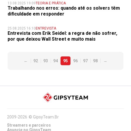
13.08.2025 19:09
TEORIA E PRÁTICA
Trabalhando nos erros: quando até os solvers têm
dificuldade em responder
25.08.2025 16:10
ENTREVISTA
Entrevista com Erik Seidel: a regra de não sofrer,
por que deixou Wall Street e muito mais
←
92
93
94
95
96
97
98
→
2009-2026
©
GipsyTeam.Br
Streamers e parceiros
Anuncie no GipsyTeam