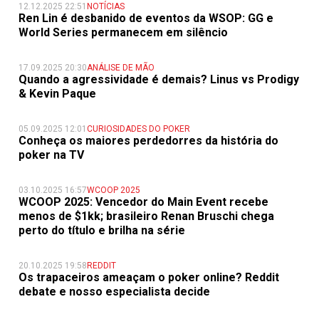
12.12.2025 22:51
NOTÍCIAS
Ren Lin é desbanido de eventos da WSOP: GG e
World Series permanecem em silêncio
17.09.2025 20:30
ANÁLISE DE MÃO
Quando a agressividade é demais? Linus vs Prodigy
& Kevin Paque
05.09.2025 12:01
CURIOSIDADES DO POKER
Conheça os maiores perdedorres da história do
poker na TV
03.10.2025 16:57
WCOOP 2025
WCOOP 2025: Vencedor do Main Event recebe
menos de $1kk; brasileiro Renan Bruschi chega
perto do título e brilha na série
20.10.2025 19:58
REDDIT
Os trapaceiros ameaçam o poker online? Reddit
debate e nosso especialista decide