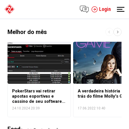
Login
Melhor do mês
PokerStars vai retirar
A verdadeira história por
apostas esportivas e
trás do filme Molly's Ga
cassino de seu software
no Brasil
24.10.2024 20:39
17.06.2022 10:40