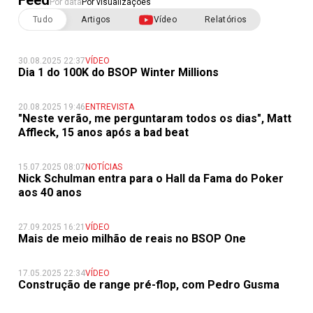
Feed
Por data
Por visualizações
Tudo
Artigos
Vídeo
Relatórios
30.08.2025 22:37
VÍDEO
Dia 1 do 100K do BSOP Winter Millions
20.08.2025 19:46
ENTREVISTA
"Neste verão, me perguntaram todos os dias", Matt
Affleck, 15 anos após a bad beat
15.07.2025 08:07
NOTÍCIAS
Nick Schulman entra para o Hall da Fama do Poker
aos 40 anos
27.09.2025 16:21
VÍDEO
Mais de meio milhão de reais no BSOP One
17.05.2025 22:34
VÍDEO
Construção de range pré-flop, com Pedro Gusma