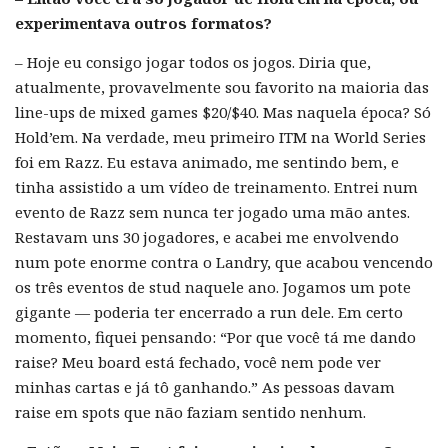
experimentava outros formatos?
– Hoje eu consigo jogar todos os jogos. Diria que,
atualmente, provavelmente sou favorito na maioria das
line-ups de mixed games $20/$40. Mas naquela época? Só
Hold’em. Na verdade, meu primeiro ITM na World Series
foi em Razz. Eu estava animado, me sentindo bem, e
tinha assistido a um vídeo de treinamento. Entrei num
evento de Razz sem nunca ter jogado uma mão antes.
Restavam uns 30 jogadores, e acabei me envolvendo
num pote enorme contra o Landry, que acabou vencendo
os três eventos de stud naquele ano. Jogamos um pote
gigante — poderia ter encerrado a run dele. Em certo
momento, fiquei pensando: “Por que você tá me dando
raise? Meu board está fechado, você nem pode ver
minhas cartas e já tô ganhando.” As pessoas davam
raise em spots que não faziam sentido nenhum.