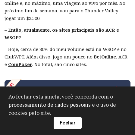
online e, no máximo, uma viagem ao vivo por mês. No
próximo fim de semana, vou para o Thunder Valley
jogar um $2.500.
– Então, atualmente, os sites principais são ACR e
WSOP?
– Hoje, cerca de 80% do meu volume está na WSOP e no
ClubWPT. Além disso, jogo um pouco no
BetOnline
, ACR
e
CoinPoker
. No total, são cinco sites.
4.4
Bônus:
100% até $2,000
Ao fechar esta janela, você concorda com o
1,000
jogadores
processamento de dados pessoais
e o uso de
Americas Cardroom
cookies pelo site.
Bônus do GipsyTeam
Cliente Mobile
Fechar
Ajuda com saques e depósitos
Bônus para jogadores ativos
Software adicional