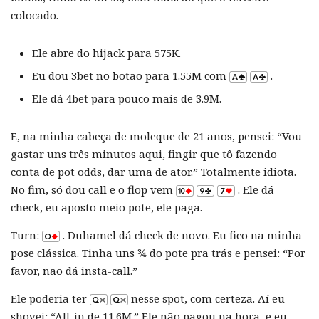
colocado.
Ele abre do hijack para 575K.
Eu dou 3bet no botão para 1.55M com
.
Ele dá 4bet para pouco mais de 3.9M.
E, na minha cabeça de moleque de 21 anos, pensei: “Vou
gastar uns três minutos aqui, fingir que tô fazendo
conta de pot odds, dar uma de ator.” Totalmente idiota.
No fim, só dou call e o flop vem
. Ele dá
check, eu aposto meio pote, ele paga.
Turn:
. Duhamel dá check de novo. Eu fico na minha
pose clássica. Tinha uns ¾ do pote pra trás e pensei: “Por
favor, não dá insta-call.”
Ele poderia ter
nesse spot, com certeza. Aí eu
shovei: “All-in de 11.6M.” Ele não pagou na hora, e eu