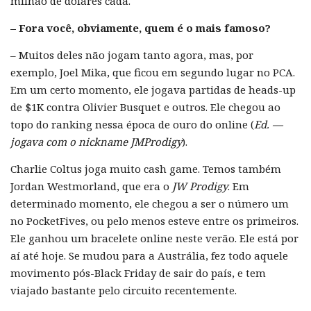
milhão de dólares cada.
– Fora você, obviamente, quem é o mais famoso?
– Muitos deles não jogam tanto agora, mas, por
exemplo, Joel Mika, que ficou em segundo lugar no PCA.
Em um certo momento, ele jogava partidas de heads-up
de $1K contra Olivier Busquet e outros. Ele chegou ao
topo do ranking nessa época de ouro do online (
Ed. —
jogava com o nickname JMProdigy
).
Charlie Coltus joga muito cash game. Temos também
Jordan Westmorland, que era o
JW Prodigy
. Em
determinado momento, ele chegou a ser o número um
no PocketFives, ou pelo menos esteve entre os primeiros.
Ele ganhou um bracelete online neste verão. Ele está por
aí até hoje. Se mudou para a Austrália, fez todo aquele
movimento pós-Black Friday de sair do país, e tem
viajado bastante pelo circuito recentemente.