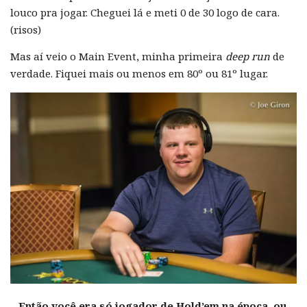
louco pra jogar. Cheguei lá e meti 0 de 30 logo de cara.
(risos)
Mas aí veio o Main Event, minha primeira
deep run
de
verdade. Fiquei mais ou menos em 80º ou 81º lugar.
– Então você era só jogador de Hold’em na época, ou