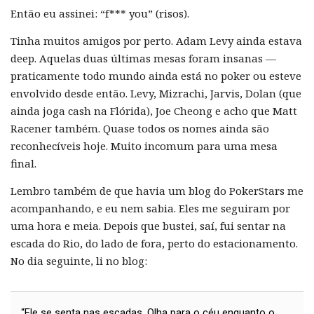
Então eu assinei: “f*** you” (risos).
Tinha muitos amigos por perto. Adam Levy ainda estava
deep. Aquelas duas últimas mesas foram insanas —
praticamente todo mundo ainda está no poker ou esteve
envolvido desde então. Levy, Mizrachi, Jarvis, Dolan (que
ainda joga cash na Flórida), Joe Cheong e acho que Matt
Racener também. Quase todos os nomes ainda são
reconhecíveis hoje. Muito incomum para uma mesa
final.
Lembro também de que havia um blog do PokerStars me
acompanhando, e eu nem sabia. Eles me seguiram por
uma hora e meia. Depois que bustei, saí, fui sentar na
escada do Rio, do lado de fora, perto do estacionamento.
No dia seguinte, li no blog:
“Ele se senta nas escadas. Olha para o céu enquanto o