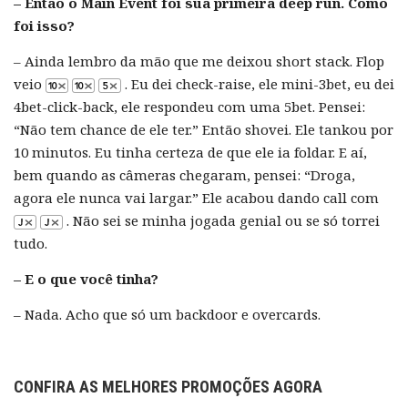
– Então o Main Event foi sua primeira deep run. Como
foi isso?
– Ainda lembro da mão que me deixou short stack. Flop
veio
. Eu dei check-raise, ele mini-3bet, eu dei
4bet-click-back, ele respondeu com uma 5bet. Pensei:
“Não tem chance de ele ter.” Então shovei. Ele tankou por
10 minutos. Eu tinha certeza de que ele ia foldar. E aí,
bem quando as câmeras chegaram, pensei: “Droga,
agora ele nunca vai largar.” Ele acabou dando call com
. Não sei se minha jogada genial ou se só torrei
tudo.
– E o que você tinha?
– Nada. Acho que só um backdoor e overcards.
CONFIRA AS MELHORES PROMOÇÕES AGORA