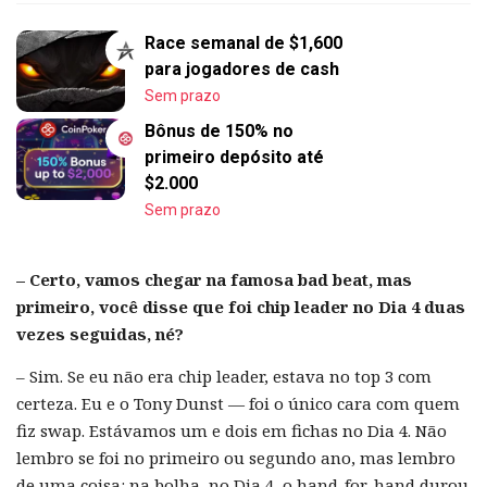
Race semanal de $1,600
para jogadores de cash
Sem prazo
Bônus de 150% no
primeiro depósito até
$2.000
Sem prazo
– Certo, vamos chegar na famosa bad beat, mas
primeiro, você disse que foi chip leader no Dia 4 duas
vezes seguidas, né?
– Sim. Se eu não era chip leader, estava no top 3 com
certeza. Eu e o Tony Dunst — foi o único cara com quem
fiz swap. Estávamos um e dois em fichas no Dia 4. Não
lembro se foi no primeiro ou segundo ano, mas lembro
de uma coisa: na bolha, no Dia 4, o hand-for-hand durou