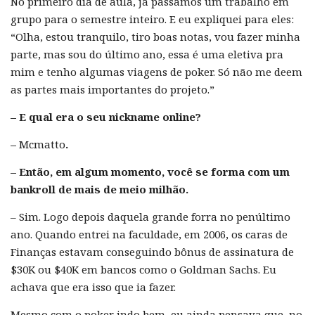
No primeiro dia de aula, já passamos um trabalho em
grupo para o semestre inteiro. E eu expliquei para eles:
“Olha, estou tranquilo, tiro boas notas, vou fazer minha
parte, mas sou do último ano, essa é uma eletiva pra
mim e tenho algumas viagens de poker. Só não me deem
as partes mais importantes do projeto.”
– E qual era o seu nickname online?
–
Mcmatto
.
– Então, em algum momento, você se forma com um
bankroll de mais de meio milhão.
– Sim. Logo depois daquela grande forra no penúltimo
ano. Quando entrei na faculdade, em 2006, os caras de
Finanças estavam conseguindo bônus de assinatura de
$30K ou $40K em bancos como o Goldman Sachs. Eu
achava que era isso que ia fazer.
Mesmo com o poker indo bem, eu ainda pensava que, no