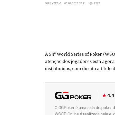
GIPSYTEAM
05.07.2023 07:11
1297
A 54ª World Series of Poker (WSO
atenção dos jogadores está agor
distribuídos, com direito a título d
4.4
O GGPoker é uma sala de poker d
WSOP Online é realizada nela e, 