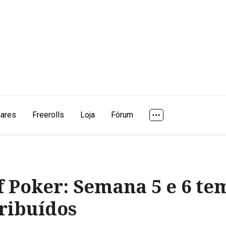
lares
Freerolls
Loja
Fórum
f Poker: Semana 5 e 6 te
tribuídos