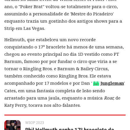
ano, o "Poker Brat" voltou-se totalmente para o circo,
assumindo a personalidade de 'Mestre do Picadeiro'
enquanto trazia um gostinho dos antigos shows para a
Strip em Las Vegas.
Hellmuth, que estabelceu um novo recorde
conquistando o 17º bracelete há menos de uma semana,
chegou ao evento principal no dia 1D vestido como PT
Barnum, famoso por por fundar o circo que viria a se
tornar o Ringling Bros. e Barnum & Bailey Circus,
também conhecido como Ringling Bros. Ele estava
acompanhado por 17 modelos e por Dan '
Jungleman
'
Cates, em uma fantasia completa de leão sendo
arrastado para uma jaula, enquanto a música
Roar,
de
Katy Perry, tocava nos alto-falantes.
WSOP 2023
Phil Hellmuth ganha 17º bracelete da