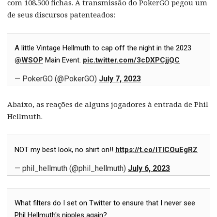
com 108.500 fichas. A transmissão do PokerGO pegou um
de seus discursos patenteados:
A little Vintage Hellmuth to cap off the night in the 2023
@WSOP
Main Event.
pic.twitter.com/3cDXPCjjQC
— PokerGO (@PokerGO)
July 7, 2023
Abaixo, as reações de alguns jogadores à entrada de Phil
Hellmuth.
NOT my best look, no shirt on!!
https://t.co/ITICOuEgRZ
— phil_hellmuth (@phil_hellmuth)
July 6, 2023
What filters do I set on Twitter to ensure that I never see
Phil Hellmuth's nipples again?