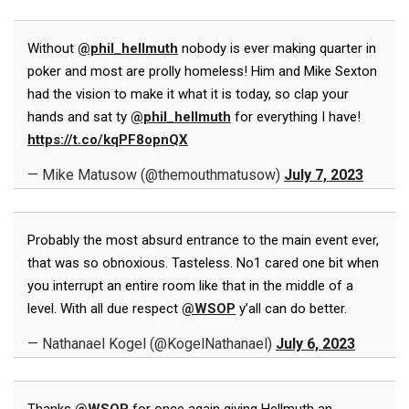
Without
@phil_hellmuth
nobody is ever making quarter in
poker and most are prolly homeless! Him and Mike Sexton
had the vision to make it what it is today, so clap your
hands and sat ty
@phil_hellmuth
for everything I have!
https://t.co/kqPF8opnQX
— Mike Matusow (@themouthmatusow)
July 7, 2023
Probably the most absurd entrance to the main event ever,
that was so obnoxious. Tasteless. No1 cared one bit when
you interrupt an entire room like that in the middle of a
level. With all due respect
@WSOP
y’all can do better.
— Nathanael Kogel (@KogelNathanael)
July 6, 2023
Thanks
@WSOP
for once again giving Hellmuth an