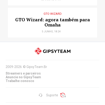
GTO WIZARD
GTO Wizard: agora também para
Omaha
5 JUNHO, 18:24
2009-2026
©
GipsyTeam.Br
Streamers e parceiros
Anuncie no GipsyTeam
Trabalhe conosco
Suporte