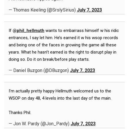
— Thomas Keeling (@SrslySirius)
July 7, 2023
If
@phil_hellmuth
wants to embarrass himself w his ridic
entrances, I say let him. He’s earned it w his wsop records
and being one of the faces in growing the game all these
years. What he hasn’t earned is the right to disrupt play in
doing so. Do it on break/before play starts.
— Daniel Buzgon (@DBuzgon)
July 7, 2023
I’m actually pretty happy Hellmuth welcomed us to the
WSOP on day 48, 4 levels into the last day of the main.
Thanks Phil.
— Jon W. Pardy (@Jon_Pardy)
July 7, 2023