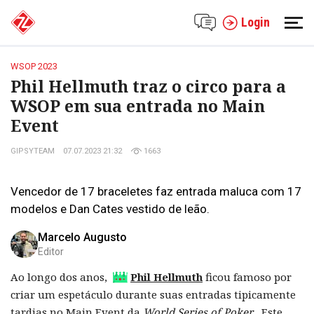
Login
WSOP 2023
Phil Hellmuth traz o circo para a
WSOP em sua entrada no Main
Event
GIPSYTEAM
07.07.2023 21:32
1663
Vencedor de 17 braceletes faz entrada maluca com 17
modelos e Dan Cates vestido de leão.
Marcelo Augusto
Editor
Ao longo dos anos,
Phil Hellmuth
ficou famoso por
criar um espetáculo durante suas entradas tipicamente
tardias no Main Event da
World Series of Poker .
Este