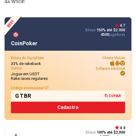
da WSOP.
4.7
Bônus:
150% até $2.000
4500
jogadores
CoinPoker
Bônus do GipsyTeam
Cliente Mobile
33% de rakeback
Outros
Software adicional
Jogue em USDT
Rake races regulares
Código promocional GT
GTBR
COPIAR
Cadastro
4.4
Bônus:
100% até $2,000