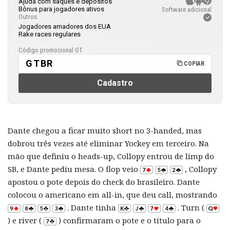
Ajuda com saques e depósitos
Bônus para jogadores ativos
Software adicional
Outros
Jogadores amadores dos EUA
Rake races regulares
Código promocional GT
GTBR
COPIAR
Cadastro
Dante chegou a ficar muito short no 3-handed, mas
dobrou três vezes até eliminar Yockey em terceiro. Na
mão que definiu o heads-up, Collopy entrou de limp do
SB, e Dante pediu mesa. O flop veio
, Collopy
apostou o pote depois do check do brasileiro. Dante
colocou o americano em all-in, que deu call, mostrando
. Dante tinha
. Turn (
) e river (
) confirmaram o pote e o título para o