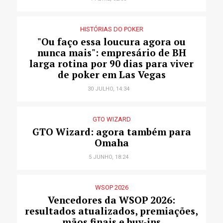
HISTÓRIAS DO POKER
"Ou faço essa loucura agora ou
nunca mais": empresário de BH
larga rotina por 90 dias para viver
de poker em Las Vegas
30 JULHO, 14:34
GTO WIZARD
GTO Wizard: agora também para
Omaha
5 JUNHO, 18:24
WSOP 2026
Vencedores da WSOP 2026:
resultados atualizados, premiações,
mãos finais e buy-ins