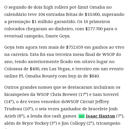
O segundo de dois high rollers pot-limit Omaha no
calendário teve 104 entradas feitas de $10.000, superando
a premiação $1 milhão garantido. Os 16 primeiros
colocados chegaram ao dinheiro, com $277.700 para o
eventual campeão, Dante Goya.
Goya tem agora tem mais de $752.659 em ganhos ao vivo
na carreira. Esta foi sua terceira mesa final de WSOP do
ano, tendo anteriormente ficado em oitavo lugar no
Colossus de $400, em Las Vegas, e terceiro em um evento
online PL Omaha Bounty com buy-in de $840.
Outros grandes nomes que se destacaram incluíram os
bicampeões da WSOP Chris Brewer (17º) e Sam Soverel
(14º), o dez vezes vencedor doWSOP Circuit Jeffrey
Trudeau (10º), o seis vezes ganhador de bracelete Josh
Arieh (8º), a lenda dos cash games
Isaac Haxton
(7º),
além de Bryce Yockey (3º) e Jim Collopy (2º), tricampeão