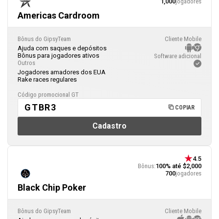
1,000
jogadores
Americas Cardroom
Bônus do GipsyTeam
Cliente Mobile
Ajuda com saques e depósitos
Bônus para jogadores ativos
Software adicional
Outros
Jogadores amadores dos EUA
Rake races regulares
Código promocional GT
GTBR3
COPIAR
Cadastro
4.5
Bônus:
100% até $2,000
700
jogadores
Black Chip Poker
Bônus do GipsyTeam
Cliente Mobile