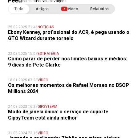
Feed
Por data
Por visualizações
Tudo
Artigos
Vídeo
Relatórios
25.02.2025 21:46
NOTÍCIAS
Ebony Kenney, profissional do ACR, é pega usando o
GTO Wizard durante torneio
22.03.2025 15:07
ESTRATÉGIA
Como parar de perder nos limites baixos e médios:
9 dicas de Pete Clarke
18.01.2025 07:23
VÍDEO
Os melhores momentos de Rafael Moraes no BSOP
Millions 2024
24.08.2023 16:37
GIPSYTEAM
Modo de janela única: o serviço de suporte
GipsyTeam está ainda melhor
31.08.2024 23:16
VÍDEO