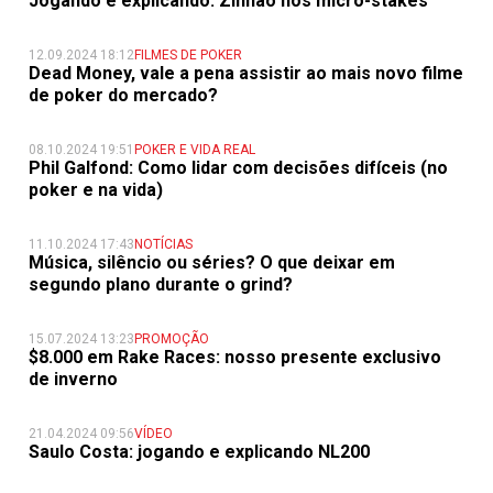
Jogando e explicando: Zinhão nos micro-stakes
12.09.2024 18:12
FILMES DE POKER
Dead Money, vale a pena assistir ao mais novo filme
de poker do mercado?
08.10.2024 19:51
POKER E VIDA REAL
Phil Galfond: Como lidar com decisões difíceis (no
poker e na vida)
11.10.2024 17:43
NOTÍCIAS
Música, silêncio ou séries? O que deixar em
segundo plano durante o grind?
15.07.2024 13:23
PROMOÇÃO
$8.000 em Rake Races: nosso presente exclusivo
de inverno
21.04.2024 09:56
VÍDEO
Saulo Costa: jogando e explicando NL200