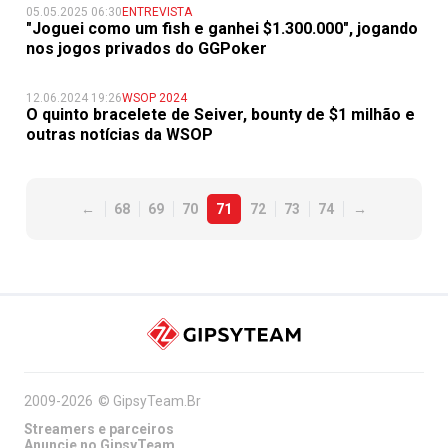
05.05.2025 06:30
ENTREVISTA
"Joguei como um fish e ganhei $1.300.000", jogando
nos jogos privados do GGPoker
12.06.2024 19:26
WSOP 2024
O quinto bracelete de Seiver, bounty de $1 milhão e
outras notícias da WSOP
←
68
69
70
71
72
73
74
→
2009-2026
©
GipsyTeam.Br
Streamers e parceiros
Anuncie no GipsyTeam