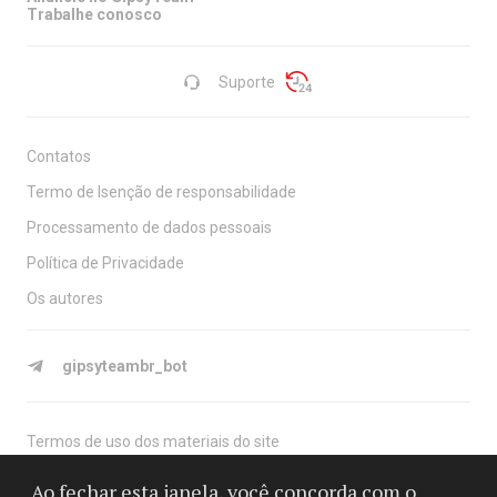
Trabalhe conosco
Suporte
Contatos
Termo de Isenção de responsabilidade
Processamento de dados pessoais
Política de Privacidade
Os autores
gipsyteambr_bot
Termos de uso dos materiais do site
O site é destinado a maiores de 18 anos, é apenas para fins
Ao fechar esta janela, você concorda com o