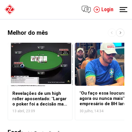
Login
Melhor do mês
"Ou faço essa loucura
Revelações de um high
agora ou nunca mais":
roller aposentado: "Largar
empresário de BH larga
o poker foi a decisão mais
rotina por 90 dias para
lucrativa da minha vida"
13 abril, 23:09
30 julho, 14:34
viver de poker em Las
Vegas