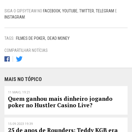
SIGA O GIPSYTEAM NO
FACEBOOK
,
YOUTUBE
,
TWITTER
,
TELEGRAM
E
INSTAGRAM
.
TAGS:
FILMES DE POKER
DEAD MONEY
COMPARTILHAR NOTÍCIAS
MAIS NO TÓPICO
11 MAIO, 19:21
Quem ganhou mais dinheiro jogando
poker no Hustler Casino Live?
15.09.2023 19:39
25 de anos de Rounders: Teddy KGB era