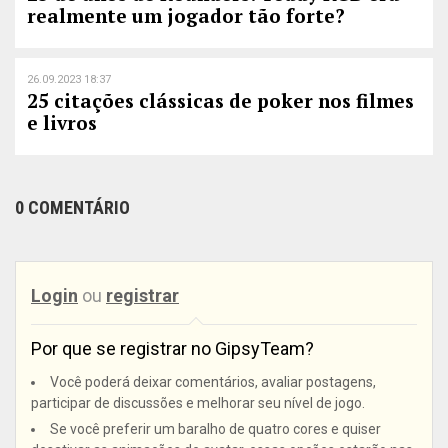
realmente um jogador tão forte?
26.09.2023 18:37
25 citações clássicas de poker nos filmes
e livros
0 COMENTÁRIO
Login
ou
registrar
Por que se registrar no GipsyTeam?
Você poderá deixar comentários, avaliar postagens,
participar de discussões e melhorar seu nível de jogo.
Se você preferir um baralho de quatro cores e quiser