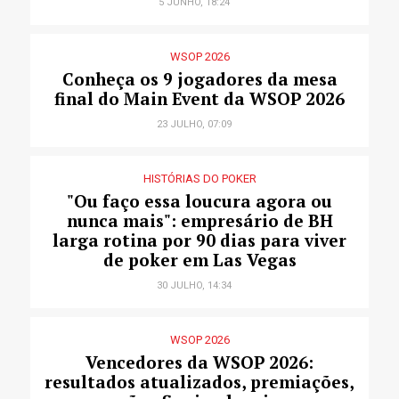
5 JUNHO, 18:24
WSOP 2026
Conheça os 9 jogadores da mesa
final do Main Event da WSOP 2026
23 JULHO, 07:09
HISTÓRIAS DO POKER
"Ou faço essa loucura agora ou
nunca mais": empresário de BH
larga rotina por 90 dias para viver
de poker em Las Vegas
30 JULHO, 14:34
WSOP 2026
Vencedores da WSOP 2026:
resultados atualizados, premiações,