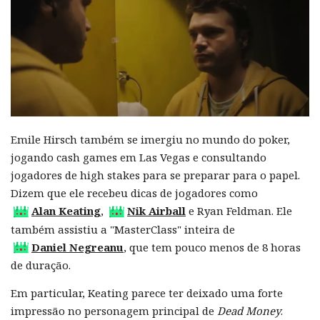
Emile Hirsch também se imergiu no mundo do poker,
jogando cash games em Las Vegas e consultando
jogadores de high stakes para se preparar para o papel.
Dizem que ele recebeu dicas de jogadores como
Alan Keating
,
Nik Airball
e Ryan Feldman. Ele
também assistiu a "MasterClass" inteira de
Daniel Negreanu
, que tem pouco menos de 8 horas
de duração.
Em particular, Keating parece ter deixado uma forte
impressão no personagem principal de
Dead Money
.