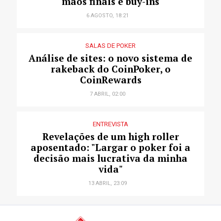
mãos finais e buy-ins
6 AGOSTO, 18:21
SALAS DE POKER
Análise de sites: o novo sistema de
rakeback do CoinPoker, o
CoinRewards
7 ABRIL, 02:00
ENTREVISTA
Revelações de um high roller
aposentado: "Largar o poker foi a
decisão mais lucrativa da minha
vida"
13 ABRIL, 23:09