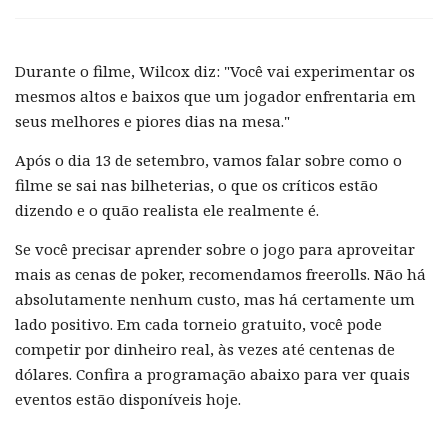
Durante o filme, Wilcox diz: "Você vai experimentar os
mesmos altos e baixos que um jogador enfrentaria em
seus melhores e piores dias na mesa."
Após o dia 13 de setembro, vamos falar sobre como o
filme se sai nas bilheterias, o que os críticos estão
dizendo e o quão realista ele realmente é.
Se você precisar aprender sobre o jogo para aproveitar
mais as cenas de poker, recomendamos freerolls. Não há
absolutamente nenhum custo, mas há certamente um
lado positivo. Em cada torneio gratuito, você pode
competir por dinheiro real, às vezes até centenas de
dólares. Confira a programação abaixo para ver quais
eventos estão disponíveis hoje.