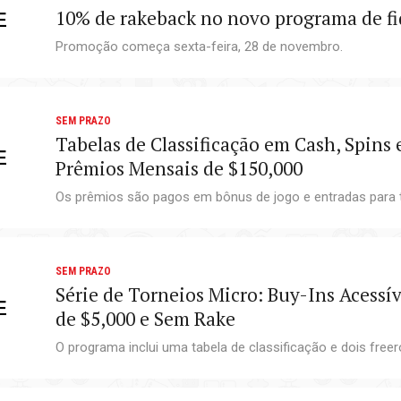
10% de rakeback no novo programa de fi
Promoção começa sexta-feira, 28 de novembro.
SEM PRAZO
Tabelas de Classificação em Cash, Spins
Prêmios Mensais de $150,000
Os prêmios são pagos em bônus de jogo e entradas para t
SEM PRAZO
Série de Torneios Micro: Buy-Ins Acessíve
de $5,000 e Sem Rake
O programa inclui uma tabela de classificação e dois freero