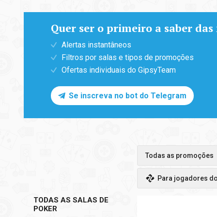
Quer ser o primeiro a saber da
Alertas instantâneos
Filtros por salas e tipos de promoções
Ofertas individuais do GipsyTeam
Se inscreva no bot do Telegram
Todas as promoções
Para jogadores d
TODAS AS SALAS DE
POKER