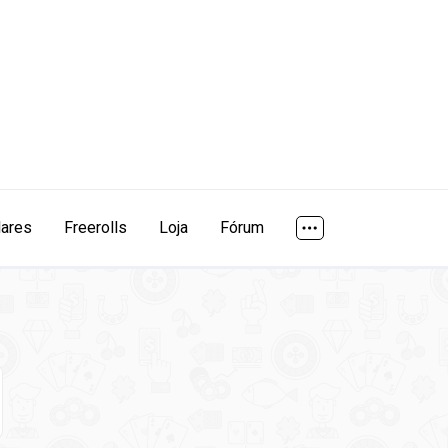
lares
Freerolls
Loja
Fórum