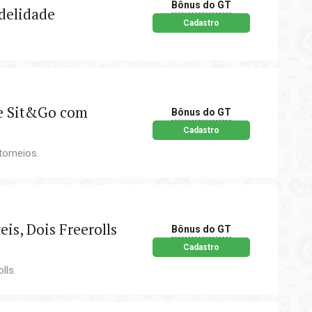
Bônus do GT
delidade
Cadastro
 e Sit&Go com
Bônus do GT
Cadastro
orneios.
is, Dois Freerolls
Bônus do GT
Cadastro
lls.