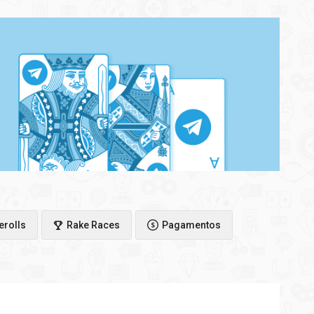
erolls
Rake Races
Pagamentos