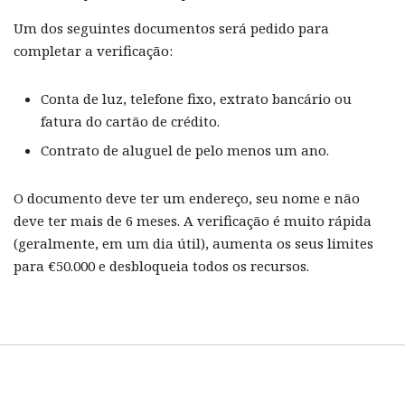
Um dos seguintes documentos será pedido para
completar a verificação:
Conta de luz, telefone fixo, extrato bancário ou
fatura do cartão de crédito.
Contrato de aluguel de pelo menos um ano.
O documento deve ter um endereço, seu nome e não
deve ter mais de 6 meses. A verificação é muito rápida
(geralmente, em um dia útil), aumenta os seus limites
para €50.000 e desbloqueia todos os recursos.