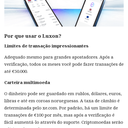
Por que usar o Luxon?
Limites de transação impressionantes
Adequado mesmo para grandes apostadores. Após a
verificação, todos os meses você pode fazer transações de
até €50.000.
Carteira multimoeda
O dinheiro pode ser guardado em rublos, dólares, euros,
libras e até em coroas norueguesas. A taxa de câmbio é
determinada pelo xe.com. Por padrão, há um limite de
transações de €100 por mês, mas após a verificação é
fácil aumentá-lo através do suporte. Criptomoedas serão