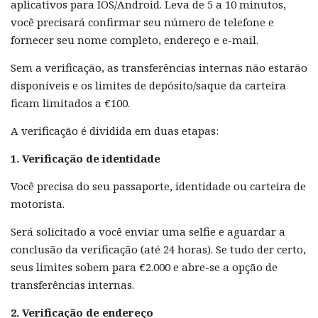
aplicativos para IOS/Android. Leva de 5 a 10 minutos,
você precisará confirmar seu número de telefone e
fornecer seu nome completo, endereço e e-mail.
Sem a verificação, as transferências internas não estarão
disponíveis e os limites de depósito/saque da carteira
ficam limitados a €100.
A verificação é dividida em duas etapas:
1. Verificação de identidade
Você precisa do seu passaporte, identidade ou carteira de
motorista.
Será solicitado a você enviar uma selfie e aguardar a
conclusão da verificação (até 24 horas). Se tudo der certo,
seus limites sobem para €2.000 e abre-se a opção de
transferências internas.
2. Verificação de endereço