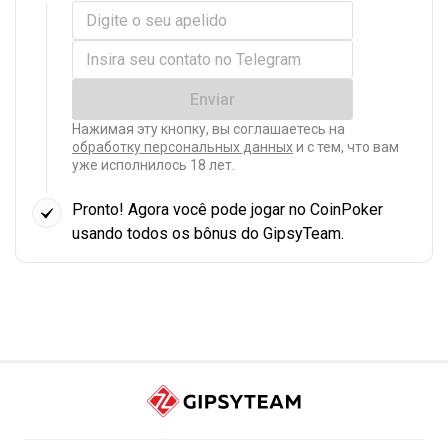
Нажимая эту кнопку, вы соглашаетесь на
обработку персональных данных
и с тем, что вам
уже исполнилось 18 лет.
Pronto! Agora você pode jogar no CoinPoker
usando todos os bônus do GipsyTeam.