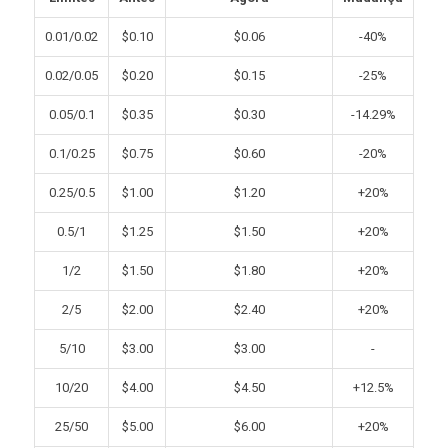
0.01/0.02
$0.10
$0.06
-40%
0.02/0.05
$0.20
$0.15
-25%
0.05/0.1
$0.35
$0.30
-14.29%
0.1/0.25
$0.75
$0.60
-20%
0.25/0.5
$1.00
$1.20
+20%
0.5/1
$1.25
$1.50
+20%
1/2
$1.50
$1.80
+20%
2/5
$2.00
$2.40
+20%
5/10
$3.00
$3.00
-
10/20
$4.00
$4.50
+12.5%
25/50
$5.00
$6.00
+20%