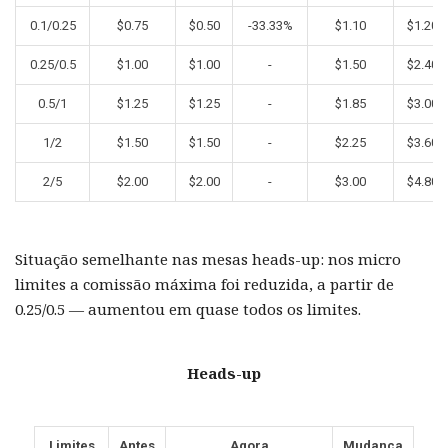
0.1/0.25
$0.75
$0.50
-33.33%
$1.10
$1.20
0.25/0.5
$1.00
$1.00
-
$1.50
$2.40
0.5/1
$1.25
$1.25
-
$1.85
$3.00
1/2
$1.50
$1.50
-
$2.25
$3.60
2/5
$2.00
$2.00
-
$3.00
$4.80
Situação semelhante nas mesas heads-up: nos micro
limites a comissão máxima foi reduzida, a partir de
0.25/0.5 — aumentou em quase todos os limites.
Heads-up
Limites
Antes
Agora
Mudança