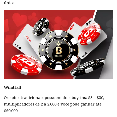
única.
Windfall
Os spins tradicionais possuem dois buy-ins: $3 e $30,
multiplicadores de 2 a 2.000 e você pode ganhar até
$60.000.