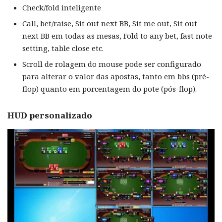
Check/fold inteligente
Call, bet/raise, Sit out next BB, Sit me out, Sit out
next BB em todas as mesas, Fold to any bet, fast note
setting, table close etc.
Scroll de rolagem do mouse pode ser configurado
para alterar o valor das apostas, tanto em bbs (pré-
flop) quanto em porcentagem do pote (pós-flop).
HUD personalizado