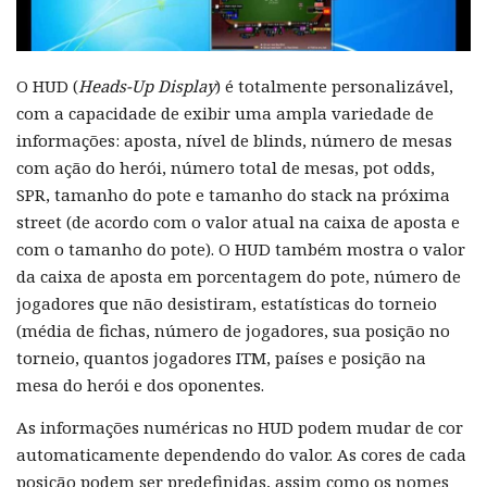
O HUD (
Heads-Up Display
) é totalmente personalizável,
com a capacidade de exibir uma ampla variedade de
informações: aposta, nível de blinds, número de mesas
com ação do herói, número total de mesas, pot odds,
SPR, tamanho do pote e tamanho do stack na próxima
street (de acordo com o valor atual na caixa de aposta e
com o tamanho do pote). O HUD também mostra o valor
da caixa de aposta em porcentagem do pote, número de
jogadores que não desistiram, estatísticas do torneio
(média de fichas, número de jogadores, sua posição no
torneio, quantos jogadores ITM, países e posição na
mesa do herói e dos oponentes.
As informações numéricas no HUD podem mudar de cor
automaticamente dependendo do valor. As cores de cada
posição podem ser predefinidas, assim como os nomes