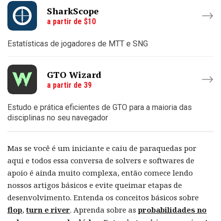
SharkScope
a partir de $10
Estatísticas de jogadores de MTT e SNG
GTO Wizard
a partir de 39
Estudo e prática eficientes de GTO para a maioria das
disciplinas no seu navegador
Mas se você é um iniciante e caiu de paraquedas por
aqui e todos essa conversa de solvers e softwares de
apoio é ainda muito complexa, então comece lendo
nossos artigos básicos e evite queimar etapas de
desenvolvimento. Entenda os conceitos básicos sobre
flop
,
turn e river
. Aprenda sobre as
probabilidades no