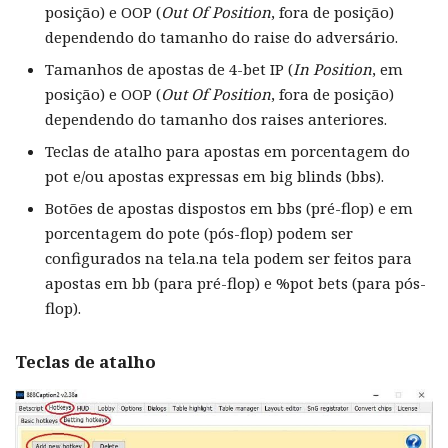
posição) e OOP (
Out Of Position
, fora de posição)
dependendo do tamanho do raise do adversário.
Tamanhos de apostas de 4-bet IP (
In Position
, em
posição) e OOP (
Out Of Position
, fora de posição)
dependendo do tamanho dos raises anteriores.
Teclas de atalho para apostas em porcentagem do
pot e/ou apostas expressas em big blinds (bbs).
Botões de apostas dispostos em bbs (pré-flop) e em
porcentagem do pote (pós-flop) podem ser
configurados na tela.na tela podem ser feitos para
apostas em bb (para pré-flop) e %pot bets (para pós-
flop).
Teclas de atalho