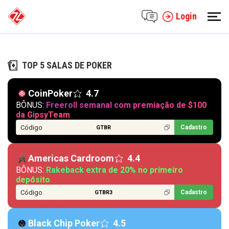
Login
TOP 5 SALAS DE POKER
CoinPoker
4.7
BÔNUS:
Freeroll semanal com premiação de $100
da GipsyTeam
Código
Cadastro
GTBR
Americas Cardroom
4.4
BÔNUS:
Rakeback extra de 20% no primeiro
depósito
Código
Cadastro
GTBR3
Black Chip Poker
4.5