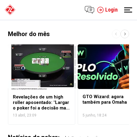
Login
Melhor do mês
GTO Wizard: agora
Revelações de um high
também para Omaha
roller aposentado: "Largar
o poker foi a decisão mais
lucrativa da minha vida"
13 abril, 23:09
5 junho, 18:24