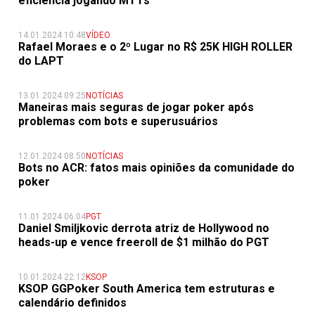
eficiência jogando MTTs
14.01.2024 10:48
VÍDEO
Rafael Moraes e o 2º Lugar no R$ 25K HIGH ROLLER
do LAPT
13.01.2024 09:25
NOTÍCIAS
Maneiras mais seguras de jogar poker após
problemas com bots e superusuários
12.01.2024 08:50
NOTÍCIAS
Bots no ACR: fatos mais opiniões da comunidade do
poker
11.01.2024 06:04
PGT
Daniel Smiljkovic derrota atriz de Hollywood no
heads-up e vence freeroll de $1 milhão do PGT
10.01.2024 22:12
KSOP
KSOP GGPoker South America tem estruturas e
calendário definidos