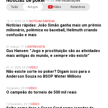
Notícias de poker
Por data
Por visualizações
Tudo
Artigos
Vídeo
Relatórios
16.11.2025 23:57
NOTÍCIAS RÁPIDAS
Notícias rápidas: João Simão ganha mais um prêmio
milionário, polêmica no baseball, Hellmuth criando
confusão e mais
31 março, 17:43
ENTREVISTA
Gus Hansen: "Jogo e prostituição são as atividades
mais antigas do mundo, e sempre vão existir"
01.11.2025 23:09
VÍDEO
Não existe sorte no poker? Digam isso para o
Anderson Souza no BSOP Winter Millions
24 janeiro, 20:59
VÍDEO
O campeão do torneio de 500 mil reais
14 fevereiro, 23:15
VÍDEO