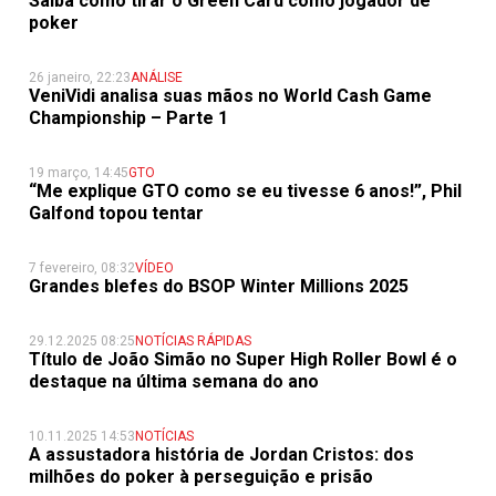
Saiba como tirar o Green Card como jogador de
poker
26 janeiro, 22:23
ANÁLISE
VeniVidi analisa suas mãos no World Cash Game
Championship – Parte 1
19 março, 14:45
GTO
“Me explique GTO como se eu tivesse 6 anos!”, Phil
Galfond topou tentar
7 fevereiro, 08:32
VÍDEO
Grandes blefes do BSOP Winter Millions 2025
29.12.2025 08:25
NOTÍCIAS RÁPIDAS
Título de João Simão no Super High Roller Bowl é o
destaque na última semana do ano
10.11.2025 14:53
NOTÍCIAS
A assustadora história de Jordan Cristos: dos
milhões do poker à perseguição e prisão