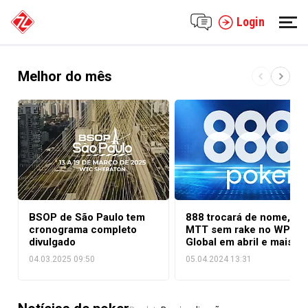
Login
Melhor do mês
BSOP de São Paulo tem
888 trocará de nome,
cronograma completo
MTT sem rake no WPT
divulgado
Global em abril e mais
novidades das salas de
04.03.2025 09:50
05.04.2024 13:31
poker