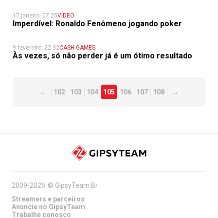
17 janeiro, 07:25
VÍDEO
Imperdível: Ronaldo Fenômeno jogando poker
9 fevereiro, 22:32
CASH GAMES
Às vezes, só não perder já é um ótimo resultado
←
102
103
104
105
106
107
108
→
2009-2026
©
GipsyTeam.Br
Streamers e parceiros
Anuncie no GipsyTeam
Trabalhe conosco