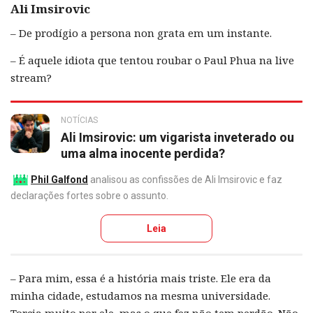
Ali Imsirovic
– De prodígio a persona non grata em um instante.
– É aquele idiota que tentou roubar o Paul Phua na live
stream?
NOTÍCIAS
Ali Imsirovic: um vigarista inveterado ou
uma alma inocente perdida?
Phil Galfond
analisou as confissões de Ali Imsirovic e faz
declarações fortes sobre o assunto.
Leia
– Para mim, essa é a história mais triste. Ele era da
minha cidade, estudamos na mesma universidade.
Torcia muito por ele, mas o que fez não tem perdão. Não