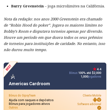
Barry Greenstein
– joga microlimites na Califórnia.
Nota da redação: nos anos 2000 Greenstein era chamado
de “Robin Hood do poker”. Jogava os maiores limites no
Bobby’s Room e disputava torneios apenas por diversão.
Houve um período em que doava todos os seus prêmios
de torneios para instituições de caridade. No entanto, isso
não durou muito tempo.
4.4
Bônus:
100% até $2,000
1,000
jogadores
Americas Cardroom
Bônus do GipsyTeam
Cliente Mobile
Ajuda com saques e depósitos
Bônus para jogadores ativos
Software adicional
Outros