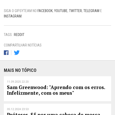
SIGA O GIPSYTEAM NO
FACEBOOK
,
YOUTUBE
,
TWITTER
,
TELEGRAM
E
INSTAGRAM
.
TAGS:
REDDIT
COMPARTILHAR NOTÍCIAS
MAIS NO TÓPICO
11.09.2025 22:20
Sam Greenwood: "Aprendo com os erros.
Infelizmente, com os meus"
05.12.2024 23:53
Próteses, $5 por uma cabeça de mosca,