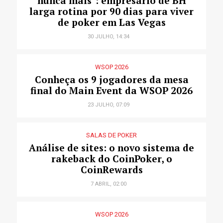
nunca mais": empresário de BH
larga rotina por 90 dias para viver
de poker em Las Vegas
30 JULHO, 14:34
WSOP 2026
Conheça os 9 jogadores da mesa
final do Main Event da WSOP 2026
23 JULHO, 07:09
SALAS DE POKER
Análise de sites: o novo sistema de
rakeback do CoinPoker, o
CoinRewards
7 ABRIL, 02:00
WSOP 2026