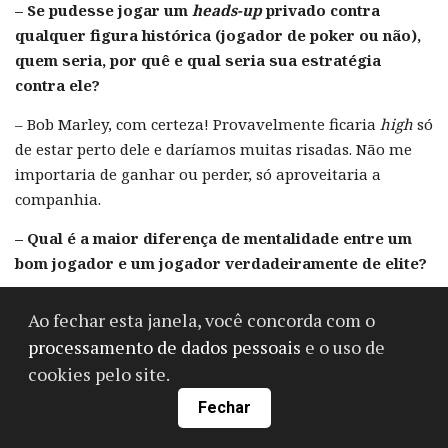
– Se pudesse jogar um
heads-up
privado contra
qualquer figura histórica (jogador de poker ou não),
quem seria, por quê e qual seria sua estratégia
contra ele?
– Bob Marley, com certeza! Provavelmente ficaria
high
só
de estar perto dele e daríamos muitas risadas. Não me
importaria de ganhar ou perder, só aproveitaria a
companhia.
– Qual é a maior diferença de mentalidade entre um
bom jogador e um jogador verdadeiramente de elite?
– Adaptabilidade. Saber como se ajustar e mudar de
Ao fechar esta janela, você concorda com o
marcha dependendo dos pontos fortes e fracos dos seus
processamento de dados pessoais
e o uso de
oponentes.
cookies pelo site.
O GTO se concentra em não ser explorável, mas os
Fechar
jogadores de elite procuram explorar seus oponentes —
não jogando GTO o tempo todo, mas se desviando da