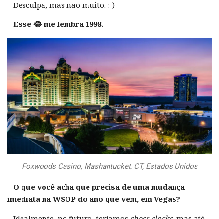
– Desculpa, mas não muito. :-)
– Esse 😂 me lembra 1998.
Foxwoods Casino, Mashantucket, CT, Estados Unidos
– O que você acha que precisa de uma mudança
imediata na WSOP do ano que vem, em Vegas?
– Idealmente, no futuro, teríamos
chess clocks
, mas até