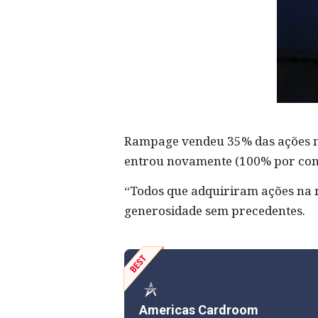
Rampage vendeu 35% das ações no si
entrou novamente (100% por conta
“Todos que adquiriram ações na 
generosidade sem precedentes.
Americas Cardroom