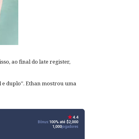
o, ao final do late register,
l e duplo”. Ethan mostrou uma
4.4
Bônus:
100% até $2,000
1,000
jogadores