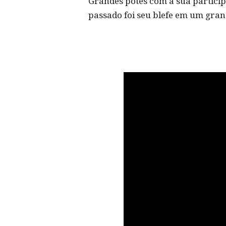
Grandes potes com a sua partici
passado foi seu blefe em um gran