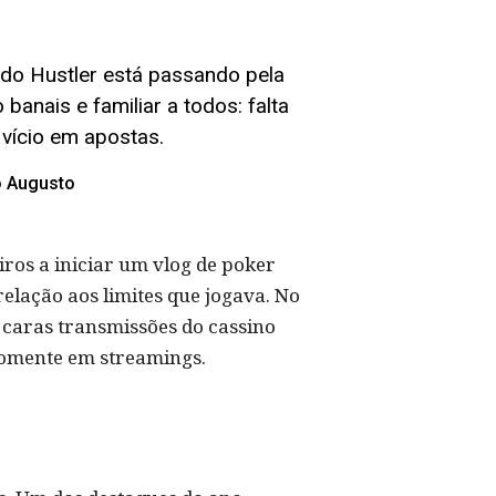
do Hustler está passando pela
 banais e familiar a todos: falta
 vício em apostas.
o Augusto
ros a iniciar um vlog de poker
lação aos limites que jogava. No
s caras transmissões do cassino
 somente em streamings.