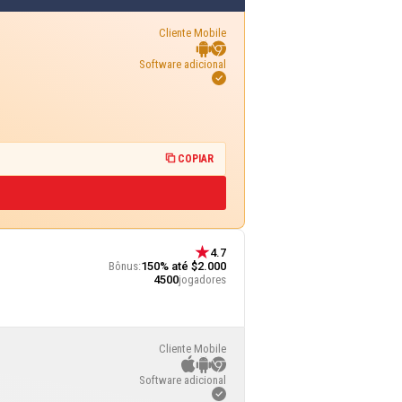
Cliente Mobile
Software adicional
COPIAR
4.7
Bônus:
150% até $2.000
4500
jogadores
Cliente Mobile
Software adicional