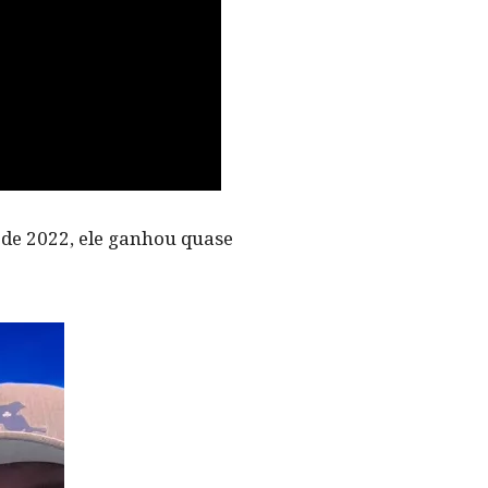
 de 2022, ele ganhou quase