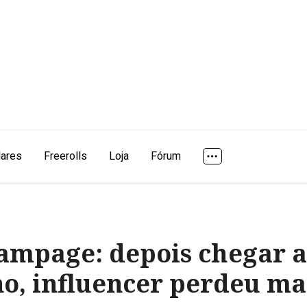
lares
Freerolls
Loja
Fórum
ampage: depois chegar a
o, influencer perdeu ma