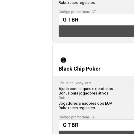
Rake races regulares
Código promocional GT
GTBR
Black Chip Poker
Bônus do GipsyTeam
Ajuda com saques e depósitos
Bônus para jogadores ativos
Outros
Jogadores amadores dos EUA
Rake races regulares
Código promocional GT
GTBR