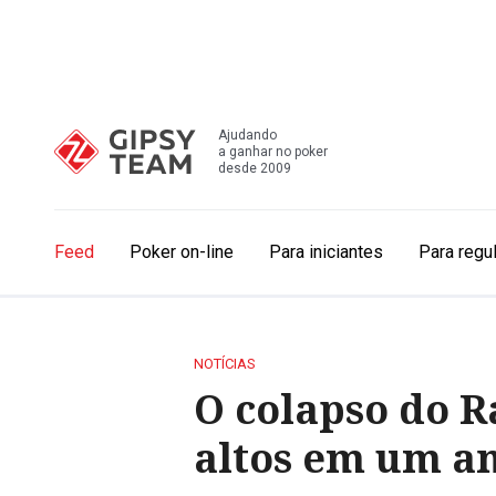
Ajudando
a ganhar no poker
desde 2009
Feed
Poker on-line
Para iniciantes
Para regu
NOTÍCIAS
O colapso do R
altos em um an