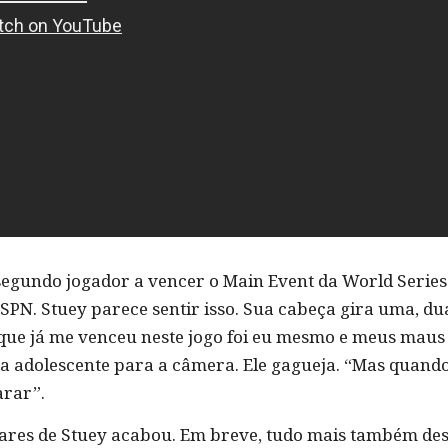
segundo jogador a vencer o Main Event da World Series 
SPN. Stuey parece sentir isso. Sua cabeça gira uma, du
o que já me venceu neste jogo foi eu mesmo e meus maus h
lha adolescente para a câmera. Ele gagueja. “Mas quand
arar”.
lares de Stuey acabou. Em breve, tudo mais também de