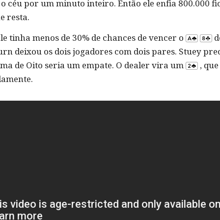
o céu por um minuto inteiro. Então ele enfia 800.000 f
e resta.
ele tinha menos de 30% de chances de vencer o
d
urn deixou os dois jogadores com dois pares. Stuey pr
ima de Oito seria um empate. O dealer vira um
, que
damente.