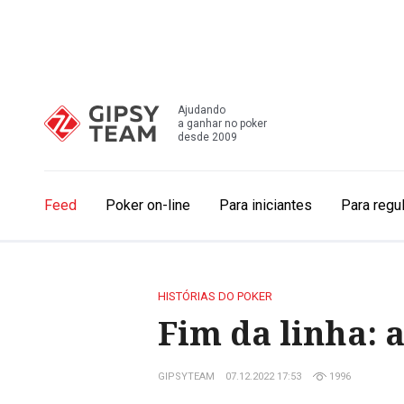
Ajudando
a ganhar no poker
desde 2009
Feed
Poker on-line
Para iniciantes
Para regu
HISTÓRIAS DO POKER
Fim da linha: a
GIPSYTEAM
07.12.2022 17:53
1996