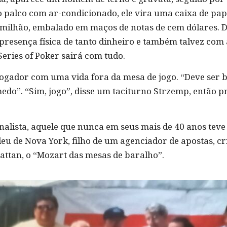
alco com ar-condicionado, ele vira uma caixa de pap
1 milhão, embalado em maços de notas de cem dólares. D
resença física de tanto dinheiro e também talvez com a
eries of Poker sairá com tudo.
 jogador com uma vida fora da mesa de jogo. “Deve se
medo”. “Sim, jogo”, disse um taciturno Strzemp, então pr
finalista, aquele que nunca em seus mais de 40 anos tev
deu de Nova York, filho de um agenciador de apostas, c
hattan, o “Mozart das mesas de baralho”.