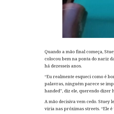
Quando a mão final começa, Stuey 
colocou bem na ponta do nariz dan
há dezesseis anos.
“Eu realmente esqueci como é bom
palavras, ninguém parece se imp
handed”, diz ele, querendo dizer 
A mão decisiva vem cedo. Stuey l
viria nas próximas streets. “Ele é