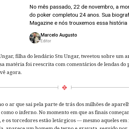
No mês passado, 22 de novembro, a mor
do poker completou 24 anos. Sua biograf
Magazine e nós trouxemos essa história i
Marcelo Augusto
Editor
gar, filha do lendário Stu Ungar, tweetou sobre um ar
ssa matéria foi reescrita com comentários de lendas do
 vê agora.
o o ar que sai pela parte de trás dos milhões de aparel
e como o inferno. No momento em que as finais começa
 e os torcedores estão letárgicos — mesmo aqueles em 
da, aparece um homem de terno e gravata, seguido por 