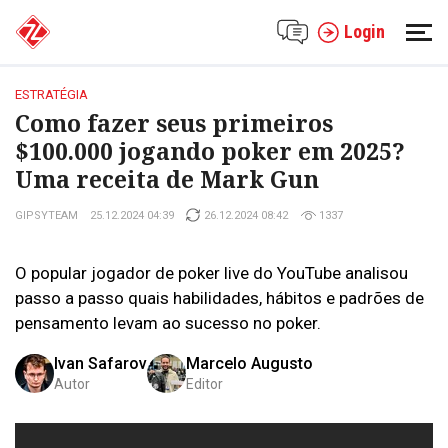
Login
ESTRATÉGIA
Como fazer seus primeiros
$100.000 jogando poker em 2025?
Uma receita de Mark Gun
GIPSYTEAM
25.12.2024 04:39
26.12.2024 08:42
1337
O popular jogador de poker live do YouTube analisou
passo a passo quais habilidades, hábitos e padrões de
pensamento levam ao sucesso no poker.
Ivan Safarov
Marcelo Augusto
Autor
Editor