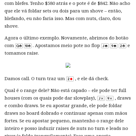
com blefes. Tenho $580 atrás e o pote é de $842. Não acho
que ele vá foldar sets ou dois para um shove – então,
blefando, eu não faria isso. Mas com nuts, claro, dou
shove.
Agora o último exemplo. Novamente, abrimos do botão
com
. Apostamos meio pote no flop
e
tomamos raise.
Damos call. O turn traz um
, e ele dá check.
Qual é o range dele? Não está capado – ele pode ter full
houses (com os quais pode dar slowplay),
, draws
e combo draws. Se eu apostar grande, ele pode foldar
draws no board dobrado e continuar apenas com mãos
fortes. Se eu apostar pequeno, mantenho o range dele
inteiro e posso induzir raises de nuts no turn e leads no
river (e foldo tranquilamente). Faço uma aposta