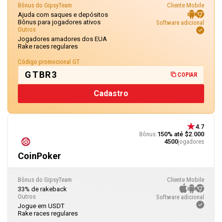
Bônus do GipsyTeam
Cliente Mobile
Ajuda com saques e depósitos
Bônus para jogadores ativos
Software adicional
Outros
Jogadores amadores dos EUA
Rake races regulares
Código promocional GT
GTBR3
COPIAR
Cadastro
4.7
Bônus:
150% até $2.000
4500
jogadores
CoinPoker
Bônus do GipsyTeam
Cliente Mobile
33% de rakeback
Outros
Software adicional
Jogue em USDT
Rake races regulares