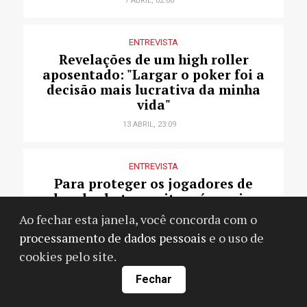
7 ABRIL, 02:00
ENTREVISTA
Revelações de um high roller
aposentado: "Largar o poker foi a
decisão mais lucrativa da minha
vida"
13 ABRIL, 23:09
ENTREVISTA
Para proteger os jogadores de
poker dos bots, os sites só precisam
se importar
Ao fechar esta janela, você concorda com o
01.05.2025 14:28
processamento de dados pessoais
e o uso de
cookies pelo site.
HISTÓRIAS DO POKER
Fechar
"Ou faço essa loucura agora ou