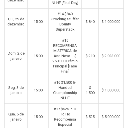
dezembro
NLHE [Final Day]
#14 $840
Qui, 29 de
Stocking Stuffer
15:00
$ 840
$ 1.000.000
dezembro
Bounty
Superstack
#15
RECOMPENSA
MISTÉRICA de
Dom, 2 de
15:00
Ano Novo – $
$ 210
$ 2.023.000
janeiro
250.000 Prêmio
Principal [Fase
Final]
#16 $1,500 6-
Seg, 3 de
Handed
$
15:00
$ 1.000.000
janeiro
Championship
1.500
NLHE
#17 $626 PLO
Qua, 5 de
Ho Ho
15:00
$ 525
$ 5.000.000
janeiro
Recompensa
Especial