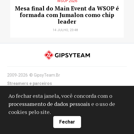
WSOP 2026
Mesa final do Main Event da WSOP é
formada com Jumalon como chip
leader
14 JULHO, 23:48
2009-2026
©
GipsyTeam.Br
Streamers e parceiros
Anuncie no GipsyTeam
Trabalhe conosco
Ao fechar esta janela, você concorda com o
processamento de dados pessoais
e o uso de
cookies pelo site.
Suporte
Fechar
Contatos