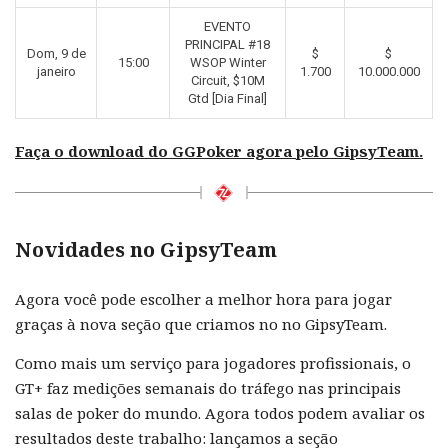
EVENTO
PRINCIPAL #18
Dom, 9 de
$
$
15:00
WSOP Winter
janeiro
1.700
10.000.000
Circuit, $10M
Gtd [Dia Final]
Faça o download do GGPoker agora pelo GipsyTeam.
Novidades no GipsyTeam
Agora você pode escolher a melhor hora para jogar
graças à nova seção que criamos no no GipsyTeam.
Como mais um serviço para jogadores profissionais, o
GT+ faz medições semanais do tráfego nas principais
salas de poker do mundo. Agora todos podem avaliar os
resultados deste trabalho: lançamos a seção