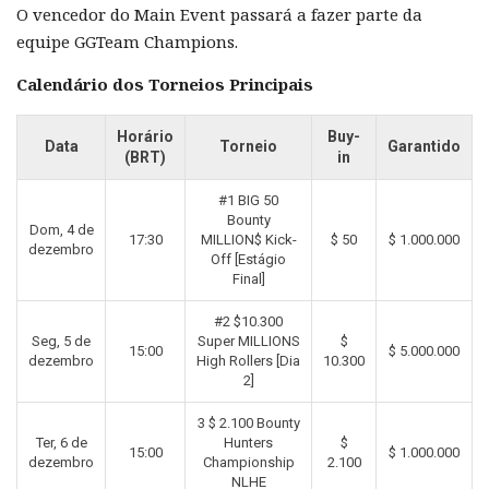
O vencedor do Main Event passará a fazer parte da
equipe GGTeam Champions.
Calendário dos Torneios Principais
Horário
Buy-
Data
Torneio
Garantido
(BRT)
in
#1 BIG 50
Bounty
Dom, 4 de
17:30
MILLION$ Kick-
$ 50
$ 1.000.000
dezembro
Off [Estágio
Final]
#2 $10.300
Seg, 5 de
Super MILLIONS
$
15:00
$ 5.000.000
dezembro
High Rollers [Dia
10.300
2]
3 $ 2.100 Bounty
Ter, 6 de
Hunters
$
15:00
$ 1.000.000
dezembro
Championship
2.100
NLHE