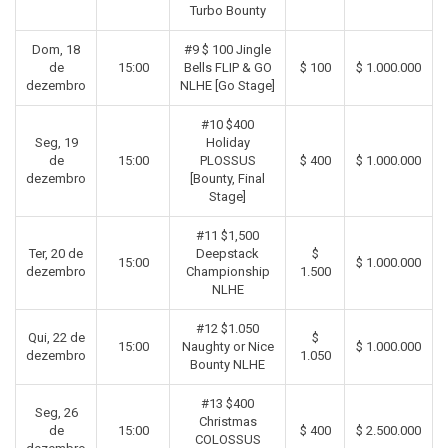
Turbo Bounty
Dom, 18
#9 $ 100 Jingle
de
15:00
Bells FLIP & GO
$ 100
$ 1.000.000
dezembro
NLHE [Go Stage]
#10 $400
Seg, 19
Holiday
de
15:00
PLOSSUS
$ 400
$ 1.000.000
dezembro
[Bounty, Final
Stage]
#11 $1,500
Ter, 20 de
Deepstack
$
15:00
$ 1.000.000
dezembro
Championship
1.500
NLHE
#12 $1.050
Qui, 22 de
$
15:00
Naughty or Nice
$ 1.000.000
dezembro
1.050
Bounty NLHE
#13 $400
Seg, 26
Christmas
de
15:00
$ 400
$ 2.500.000
COLOSSUS