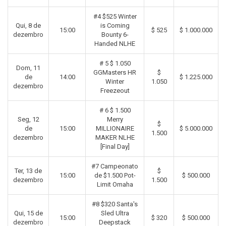
#4 $525 Winter
Qui, 8 de
is Coming
15:00
$ 525
$ 1.000.000
dezembro
Bounty 6-
Handed NLHE
# 5 $ 1.050
Dom, 11
GGMasters HR
$
de
14:00
$ 1.225.000
Winter
1.050
dezembro
Freezeout
# 6 $ 1.500
Seg, 12
Merry
$
de
15:00
MILLIONAIRE
$ 5.000.000
1.500
dezembro
MAKER NLHE
[Final Day]
#7 Campeonato
Ter, 13 de
$
15:00
de $1.500 Pot-
$ 500.000
dezembro
1.500
Limit Omaha
#8 $320 Santa's
Qui, 15 de
Sled Ultra
15:00
$ 320
$ 500.000
dezembro
Deepstack