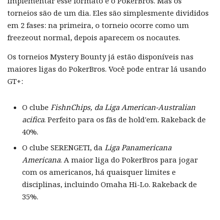
implementar esse formato é o PokerBros. Mas os
torneios são de um dia. Eles são simplesmente divididos
em 2 fases: na primeira, o torneio ocorre como um
freezeout normal, depois aparecem os nocautes.
Os torneios Mystery Bounty já estão disponíveis nas
maiores ligas do PokerBros. Você pode entrar lá usando
GT+:
O clube
FishnChips, da Liga American-Australian
acifica
. Perfeito para os fãs de hold'em. Rakeback de
40%.
O clube SERENGETI, da
Liga Panamericana
Americana
. A maior liga do PokerBros para jogar
com os americanos, há quaisquer limites e
disciplinas, incluindo Omaha Hi-Lo. Rakeback de
35%.