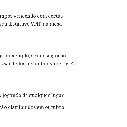
campos vencendo com certas
seu distintivo VPIP na mesa
 por exemplo, se conseguirão
 são feitos instantaneamente. A
N jogando de qualquer lugar.
rão distribuídos em outubro .