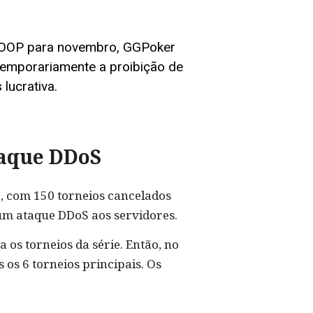
WCOOP para novembro, GGPoker
temporariamente a proibição de
lucrativa.
taque DDoS
, com 150 torneios cancelados
um ataque DDoS aos servidores.
os torneios da série. Então, no
os 6 torneios principais. Os