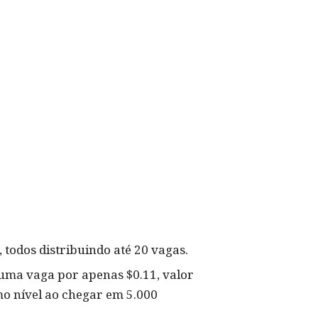
todos distribuindo até 20 vagas.
uma vaga por apenas $0.11, valor
imo nível ao chegar em 5.000