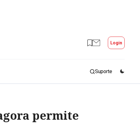
Login
Suporte
agora permite