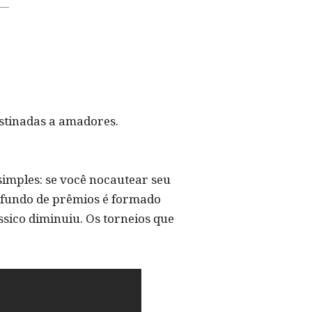
stinadas a amadores.
simples: se você nocautear seu
 fundo de prêmios é formado
sico diminuiu. Os torneios que