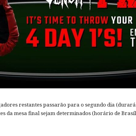
ogadores restantes passarão para o segundo dia (durará 
es da mesa final sejam determinados (horário de Brasíl