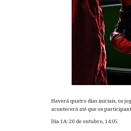
Haverá quatro dias iniciais, os j
acontecerá até que os participant
Dia 1A: 20 de outubro, 14:05