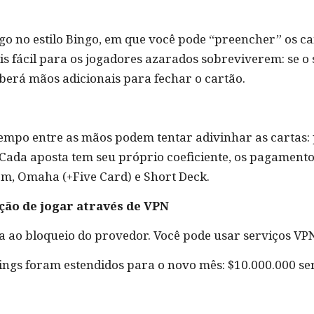
ogo no estilo Bingo, em que você pode “preencher” os 
 fácil para os jogadores azarados sobreviverem: se o 
eberá mãos adicionais para fechar o cartão.
empo entre as mãos podem tentar adivinhar as cartas:
ada aposta tem seu próprio coeficiente, os pagamentos
em, Omaha (+Five Card) e Short Deck.
ão de jogar através de VPN
da ao bloqueio do provedor. Você pode usar serviços VP
ings foram estendidos para o novo mês: $10.000.000 se