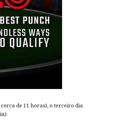
cerca de 11 horas), o terceiro dia
ia):