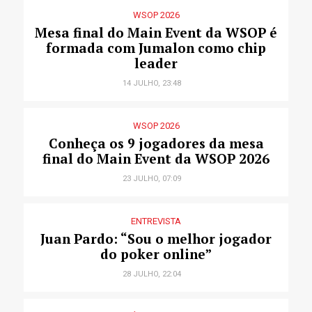
WSOP 2026
Mesa final do Main Event da WSOP é
formada com Jumalon como chip
leader
14 JULHO, 23:48
WSOP 2026
Conheça os 9 jogadores da mesa
final do Main Event da WSOP 2026
23 JULHO, 07:09
ENTREVISTA
Juan Pardo: “Sou o melhor jogador
do poker online”
28 JULHO, 22:04