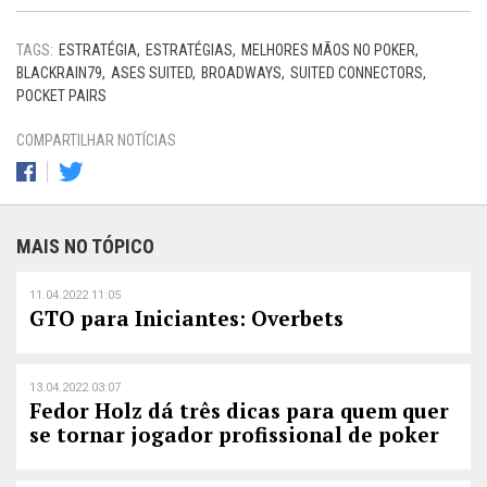
TAGS:
ESTRATÉGIA
ESTRATÉGIAS
MELHORES MÃOS NO POKER
BLACKRAIN79
ASES SUITED
BROADWAYS
SUITED CONNECTORS
POCKET PAIRS
COMPARTILHAR NOTÍCIAS
MAIS NO TÓPICO
11.04.2022 11:05
GTO para Iniciantes: Overbets
13.04.2022 03:07
Fedor Holz dá três dicas para quem quer
se tornar jogador profissional de poker