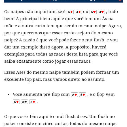
Os naipes não importam, se é
ou
, tudo
bem! A principal ideia aqui é que você tem um Ás na
mão e a outra carta tem que ser do mesmo naipe. Agora,
por que queremos que essas cartas sejam do mesmo
naipe? A razão é que você pode fazer o nut flush, e vou
dar um exemplo disso agora. A propósito, haverá
exemplos para todas as mãos desta lista para que você
saiba exatamente como jogar essas mãos.
Esses Ases do mesmo naipe também podem formar um
excelente top pair, mas vamos direto ao assunto.
Você aumenta pré-flop com
, e o flop vem
.
O que vocês têm aqui é o nut flush draw. Um flush no
poker consiste em cinco cartas, todas do mesmo naipe.