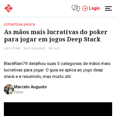
Login
ESTRATÉGIA BÁSICA
As mãos mais lucrativas do poker
para jogar em jogos Deep Stack
GIPSYTEAM
24.01.2024 08:42
1632
BlackRain79 detalhou suas 5 categorias de mãos mais
lucrativas para jogar. O guia se aplica ao jogo deep
stack e é resumido, mas muito útil.
Marcelo Augusto
Editor