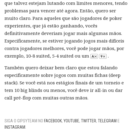
que talvez estejam lutando com limites menores, tendo
problemas para vencer até agora. Então, quero ser
muito claro. Para aqueles que são jogadores de poker
experientes, que já estão ganhando, vocês
definitivamente deveriam jogar mais algumas mãos.
Especificamente, se estiver jogando jogos mais difíceis
contra jogadores melhores, você pode jogar mãos, por
exemplo, 10-8 suited, 5-4 suited ou um
.
Também quero deixar bem claro que estou falando
especificamente sobre jogos com muitas fichas (deep
stack). Se você está nos estágios finais de um torneio e
tem 10 big blinds ou menos, você deve ir all-in ou dar
call pré-flop com muitas outras mãos.
SIGA O GIPSYTEAM NO
FACEBOOK
,
YOUTUBE
,
TWITTER
,
TELEGRAM
E
INSTAGRAM
.