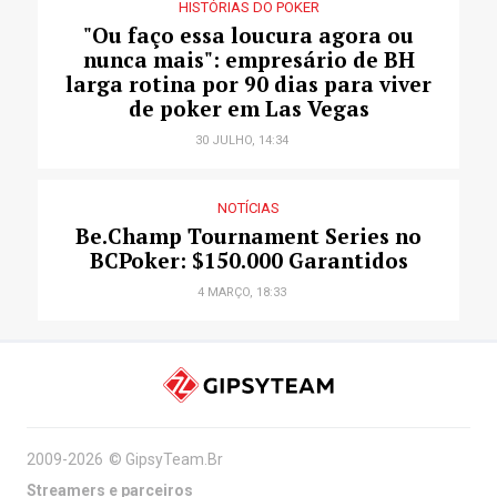
HISTÓRIAS DO POKER
"Ou faço essa loucura agora ou
nunca mais": empresário de BH
larga rotina por 90 dias para viver
de poker em Las Vegas
30 JULHO, 14:34
NOTÍCIAS
Be.Champ Tournament Series no
BCPoker: $150.000 Garantidos
4 MARÇO, 18:33
2009-2026
©
GipsyTeam.Br
Streamers e parceiros