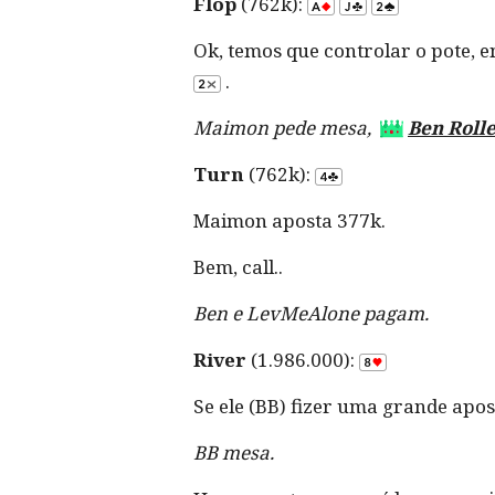
Flop
(762k):
Ok, temos que controlar o pote, e
.
Maimon pede mesa,
Ben Roll
Turn
(762k):
Maimon aposta 377k.
Bem, call..
Ben e LevMeAlone pagam.
River
(1.986.000):
Se ele (BB) fizer uma grande apost
BB mesa.