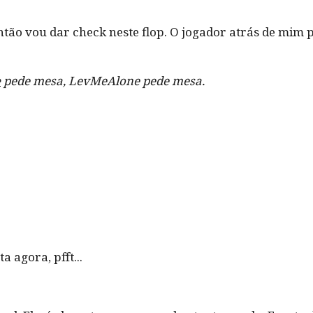
ntão vou dar check neste flop. O jogador atrás de mim p
e
pede mesa, LevMeAlone pede mesa.
a agora, pfft...