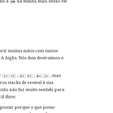
nho a
na minha mão, então ele
brir muitas mãos com tantos
 A-highs. Nós dois destruímos o
er
,
,
, mas
os stacks de resteal à sua
ntão não faz muito sentido para
il dizer.
postar porque o que posso