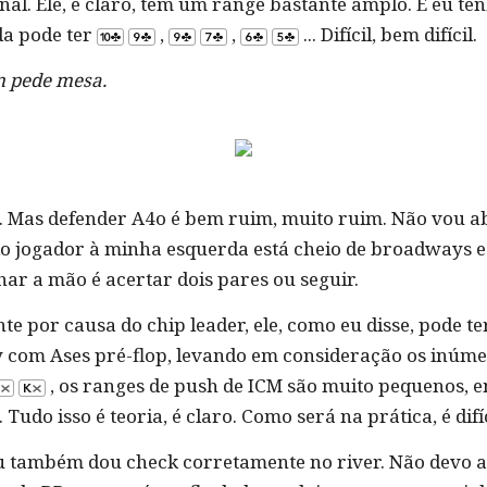
l. Ele, é claro, tem um range bastante amplo. E eu te
da pode ter
,
,
... Difícil, bem difícil.
m pede mesa.
. Mas defender A4o é bem ruim, muito ruim. Não vou a
 do jogador à minha esquerda está cheio de broadways e
ar a mão é acertar dois pares ou seguir.
e por causa do chip leader, ele, como eu disse, pode t
 com Ases pré-flop, levando em consideração os inúmer
, os ranges de push de ICM são muito pequenos, e
udo isso é teoria, é claro. Como será na prática, é difíc
u também dou check corretamente no river. Não devo a