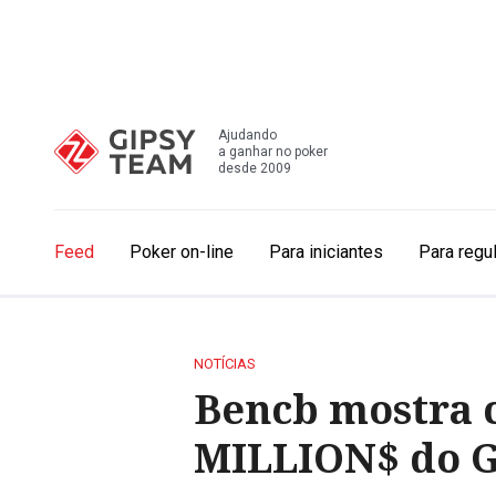
Ajudando
a ganhar no poker
desde 2009
Feed
Poker on-line
Para iniciantes
Para regu
NOTÍCIAS
Bencb mostra c
MILLION$ do 