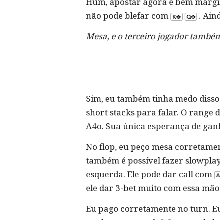
Hum, apostar agora é bem margina
não pode blefar com
. Ain
Mesa, e o terceiro jogador també
Sim, eu também tinha medo disso
short stacks para falar. O range
A4o. Sua única esperança de ganh
No flop, eu peço mesa corretament
também é possível fazer slowplay
esquerda. Ele pode dar call com
ele dar 3-bet muito com essa mão. T
Eu pago corretamente no turn. E