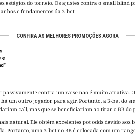
s estágios do torneio. Os ajustes contra o small blind 
manhos e fundamentos da 3-bet.
CONFIRA AS MELHORES PROMOÇÕES AGORA
s
s e
nd”
gar passivamente contra um raise não é muito atrativa. 
há um outro jogador para agir. Portanto, a 3-bet do smal
ariam call, mas que se beneficiariam ao tirar o BB do p
ais natural. Ele obtém excelentes pot odds devido aos b
ada. Portanto, uma 3-bet no BB é colocada com um range 