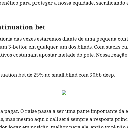
benéfico para proteger a nossa equidade, sacrificando
tinuation bet
ioria das vezes estaremos diante de uma pequena contin
 um 3-bettor em qualquer um dos blinds. Com stacks cu
eativos costumam apostar metade do pote. Nossa reação
nuation bet de 25% no small blind com 50bb deep.
sa pagar. O raise passa a ser uma parte importante da 
s, mas mesmo aqui o call será sempre a resposta princi
dor jogar em posição, melhor para ele, então você não d