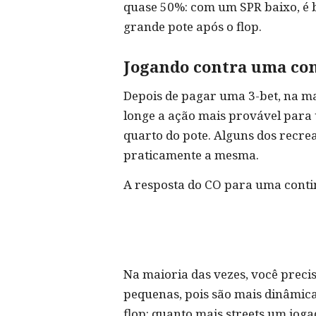
quase 50%: com um SPR baixo, é 
grande pote após o flop.
Jogando contra uma con
Depois de pagar uma 3-bet, na ma
longe a ação mais provável para
quarto do pote. Alguns dos recr
praticamente a mesma.
A resposta do CO para uma conti
Na maioria das vezes, você preci
pequenas, pois são mais dinâmica
flop: quanto mais streets um joga