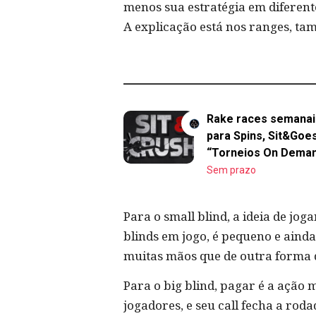
menos sua estratégia em diferente
A explicação está nos ranges, ta
Rake races semanai
para Spins, Sit&Goe
“Torneios On Dema
Sem prazo
Para o small blind, a ideia de jo
blinds em jogo, é pequeno e ainda 
muitas mãos que de outra forma d
Para o big blind, pagar é a ação m
jogadores, e seu call fecha a rod