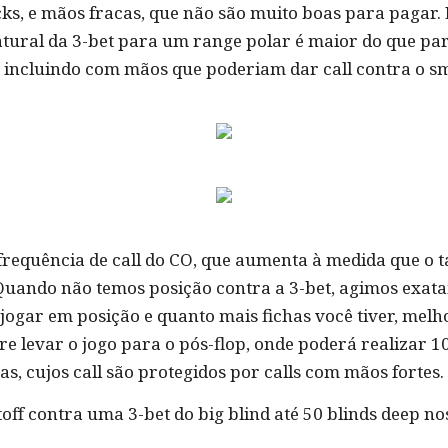
ks, e mãos fracas, que não são muito boas para pagar. 
tural da 3-bet para um range polar é maior do que par
, incluindo com mãos que poderiam dar call contra o sm
 frequência de call do CO, que aumenta à medida que o
 Quando não temos posição contra a 3-bet, agimos exat
jogar em posição e quanto mais fichas você tiver, melho
e levar o jogo para o pós-flop, onde poderá realizar 1
s, cujos call são protegidos por calls com mãos fortes.
off contra uma 3-bet do big blind até 50 blinds deep nos