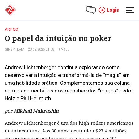
Login
ARTIGO
O papel da intuição no poker
GIPSYTEAM
23.09.2025 21:58
658
Andrew Lichtenberger continua explorando como
desenvolver a intuição e transformá-la de “magia” em
uma habilidade prática. Complementamos sua coluna
com os comentários dos reconhecidos “magos” Fedor
Holz e Phil Hellmuth.
por
Mikhail Makrushin
Andrew Lichtenberger é um dos high rollers americanos
mais incomuns. Aos 38 anos, acumulou $23,4 milhões
em premiações em torneios ao vivo e ocupa a 49ª