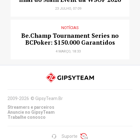
23 JULHO, 07:09
NOTÍCIAS
Be.Champ Tournament Series no
BCPoker: $150.000 Garantidos
4 MARÇO, 18:33
2009-2026
©
GipsyTeam.Br
Streamers e parceiros
Anuncie no GipsyTeam
Trabalhe conosco
Suporte