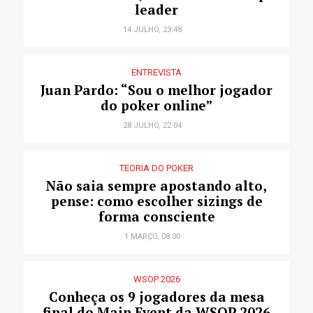
leader
14 JULHO, 23:48
ENTREVISTA
Juan Pardo: “Sou o melhor jogador
do poker online”
28 JULHO, 22:04
TEORIA DO POKER
Não saia sempre apostando alto,
pense: como escolher sizings de
forma consciente
1 MARÇO, 08:00
WSOP 2026
Conheça os 9 jogadores da mesa
final do Main Event da WSOP 2026