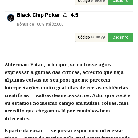
Código
Cadastro
GTBR3
Black Chip Poker
4.5
Bônus de 100% até $2.000
Código
Cadastro
GTBR
Alderman:
Então, acho que, se eu fosse agora
expressar algumas das críticas, acredito que haja
algumas coisas no seu post que me parecem
interpretações muito gratuitas de certas evidências
científicas — saltos desnecessários. Acho que você e
eu estamos no mesmo campo em muitas coisas, mas
acredito que chegamos lá por caminhos bem
diferentes.
E parte da razão — se posso expor meu interesse
nisso — parte do motivo pelo qual estou interessado