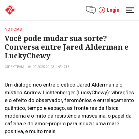
Login
NOTÍCIAS
Você pode mudar sua sorte?
Conversa entre Jared Alderman e
LuckyChewy
GIPSYTEAM
04.09.2025 20:23
718
Um diálogo rico entre o cético Jared Alderman e o
místico Andrew Lichtenberger (LuckyChewy): vibrações
e o efeito do observador, feromônios e entrelaçamento
quântico, tempo e espaço, as fronteiras da física
moderna e o mito da resistência masculina, o papel da
cafeína e do amor-próprio para induzir uma maré
positiva, e muito mais.