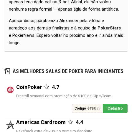
apenas teria dado call no 3-bet. Afinal, ele não violou
nenhuma regra formal — apenas agiu de forma antiética.
Apesar disso, parabenizo Alexander pela vitória e
agradeço aos demais finalistas e à equipe da
PokerStars
e PokerNews. Espero voltar no próximo ano e ir ainda mais
longe.
AS MELHORES SALAS DE POKER PARA INICIANTES
CoinPoker
4.7
Freeroll semanal com premiação de $100 da GipsyTeam
Código
Cadastro
GTBR
Americas Cardroom
4.4
Rakeback extra de 20% no primeiro depósito