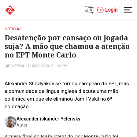
Login
NOTÍCIAS
Desatenção por cansaço ou jogada
suja? A mão que chamou a atenção
no EPT Monte Carlo
GIPSYTEAM
14.05.2025 20:27
984
Alexander Shevlyakov se tornou campeão do EPT, mas
a comunidade de língua inglesa discute uma mão
polêmica em que ele eliminou Jamil Vakil na 6ª
colocação.
Alexander iskander Yelensky
Autor
A mesa final do Main Event do EPT Monte Carlo foi