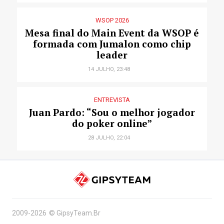
WSOP 2026
Mesa final do Main Event da WSOP é
formada com Jumalon como chip
leader
14 JULHO, 23:48
ENTREVISTA
Juan Pardo: “Sou o melhor jogador
do poker online”
28 JULHO, 22:04
2009-2026
©
GipsyTeam.Br