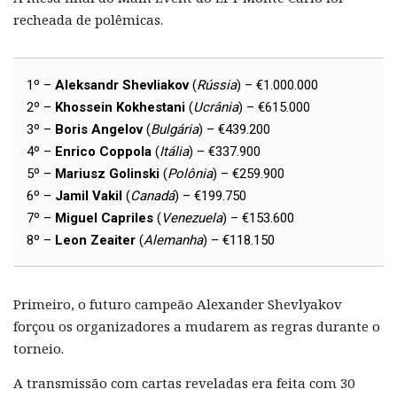
recheada de polêmicas.
1º –
Aleksandr Shevliakov
(
Rússia
) – €1.000.000
2º –
Khossein Kokhestani
(
Ucrânia
) – €615.000
3º –
Boris Angelov
(
Bulgária
) – €439.200
4º –
Enrico Coppola
(
Itália
) – €337.900
5º –
Mariusz Golinski
(
Polônia
) – €259.900
6º –
Jamil Vakil
(
Canadá
) – €199.750
7º –
Miguel Capriles
(
Venezuela
) – €153.600
8º –
Leon Zeaiter
(
Alemanha
) – €118.150
Primeiro, o futuro campeão Alexander Shevlyakov
forçou os organizadores a mudarem as regras durante o
torneio.
A transmissão com cartas reveladas era feita com 30