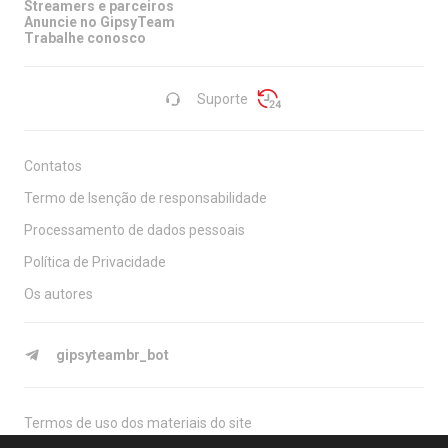
Streamers e parceiros
Anuncie no GipsyTeam
Trabalhe conosco
Suporte
Contatos
Termo de Isenção de responsabilidade
Processamento de dados pessoais
Política de Privacidade
Os autores
gipsyteambr_bot
Termos de uso dos materiais do site