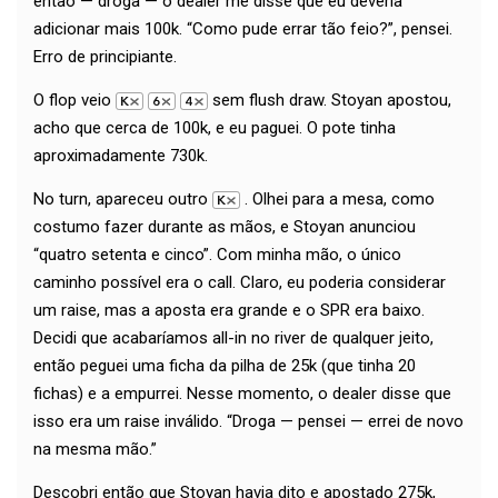
então — droga — o dealer me disse que eu deveria
adicionar mais 100k. “Como pude errar tão feio?”, pensei.
Erro de principiante.
O flop veio
sem flush draw. Stoyan apostou,
acho que cerca de 100k, e eu paguei. O pote tinha
aproximadamente 730k.
No turn, apareceu outro
. Olhei para a mesa, como
costumo fazer durante as mãos, e Stoyan anunciou
“quatro setenta e cinco”. Com minha mão, o único
caminho possível era o call. Claro, eu poderia considerar
um raise, mas a aposta era grande e o SPR era baixo.
Decidi que acabaríamos all-in no river de qualquer jeito,
então peguei uma ficha da pilha de 25k (que tinha 20
fichas) e a empurrei. Nesse momento, o dealer disse que
isso era um raise inválido. “Droga — pensei — errei de novo
na mesma mão.”
Descobri então que Stoyan havia dito e apostado 275k,