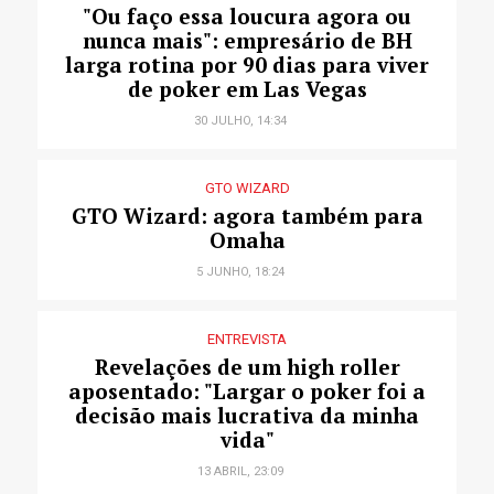
"Ou faço essa loucura agora ou
nunca mais": empresário de BH
larga rotina por 90 dias para viver
de poker em Las Vegas
30 JULHO, 14:34
GTO WIZARD
GTO Wizard: agora também para
Omaha
5 JUNHO, 18:24
ENTREVISTA
Revelações de um high roller
aposentado: "Largar o poker foi a
decisão mais lucrativa da minha
vida"
13 ABRIL, 23:09