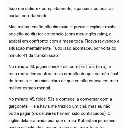
Isso me satisfez completamente, e passei a colocar as
cartas corretamente.
Mas minha tensão não diminuiu — precisei explicar minha
posição ao diretor do torneio (com meu inglês ruim), e
acabei em confronto com a mesa toda. Ficava revivendo a
situação mentalmente. Tudo isso aconteceu por volta do
minuto 41 da transmissão.
No minuto 43, joguei check-fold com
(erro), e
meu rosto demonstrou mais emoção do que na mão final
do torneio — um sinal claro de que eu não estava em meu
melhor estado mental.
No minuto 45, foldei 53s e comecei a conversar com a
garçonete — ela havia me trazido um chá, mas eu não
podia pagar (os celulares haviam sido confiscados). O
inglês dela era ainda pior que o meu. Kohestani percebeu
minha dificuldade e pagou o chá para mim. Isso foi