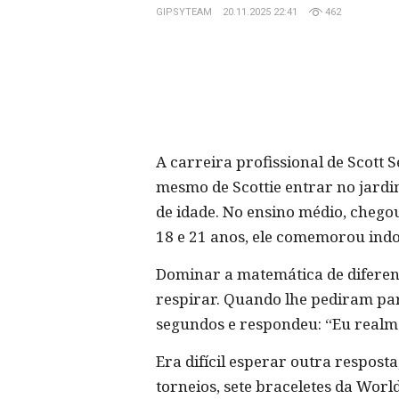
GIPSYTEAM
20.11.2025 22:41
462
A carreira profissional de Scott
mesmo de Scottie entrar no jardi
de idade. No ensino médio, chegou
18 e 21 anos, ele comemorou indo
Dominar a matemática de diferente
respirar. Quando lhe pediram par
segundos e respondeu: “Eu realme
Era difícil esperar outra respost
torneios, sete braceletes da Worl