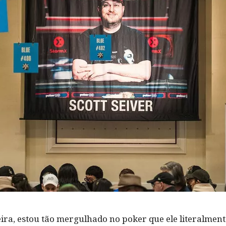
eira, estou tão mergulhado no poker que ele literalme