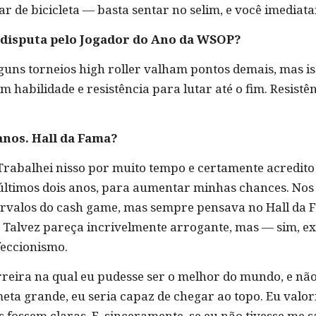
r de bicicleta — basta sentar no selim, e você imediata
a disputa pelo Jogador do Ano da WSOP?
lguns torneios high roller valham pontos demais, mas is
m habilidade e resistência para lutar até o fim. Resist
anos. Hall da Fama?
 Trabalhei nisso por muito tempo e certamente acredito 
 últimos dois anos, para aumentar minhas chances. Nos 
ervalos do cash game, mas sempre pensava no Hall da F
? Talvez pareça incrivelmente arrogante, mas — sim, ex
feccionismo.
reira na qual eu pudesse ser o melhor do mundo, e nã
meta grande, eu seria capaz de chegar ao topo. Eu valo
 fossem claras. E, sinceramente, se eu não tivesse me s