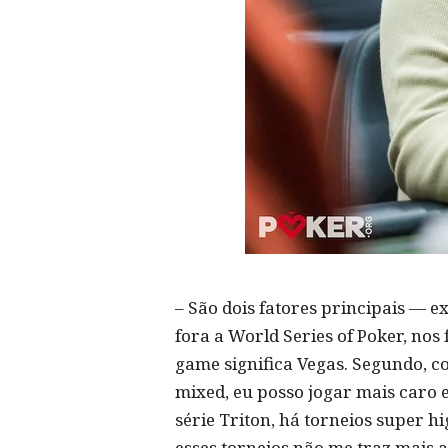
– São dois fatores principais — e
fora a World Series of Poker, nos
game significa Vegas. Segundo, co
mixed, eu posso jogar mais caro e
série Triton, há torneios super hi
esses torneios não me traz mais 