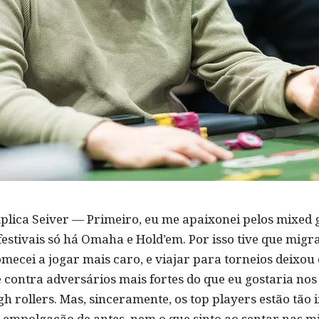
xplica Seiver — Primeiro, eu me apaixonei pelos mixed g
 festivais só há Omaha e Hold’em. Por isso tive que mig
mecei a jogar mais caro, e viajar para torneios deixou
 contra adversários mais fortes do que eu gostaria nos 
gh rollers. Mas, sinceramente, os top players estão tão
a empolgação de antes, nem o que sinto ao sentar nas m