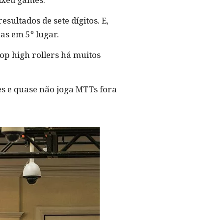
esultados de sete dígitos. E,
as em 5º lugar.
op high rollers há muitos
ies e quase não joga MTTs fora