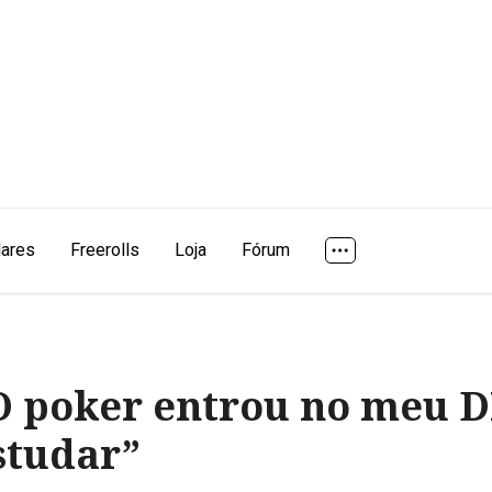
lares
Freerolls
Loja
Fórum
“O poker entrou no meu 
studar”