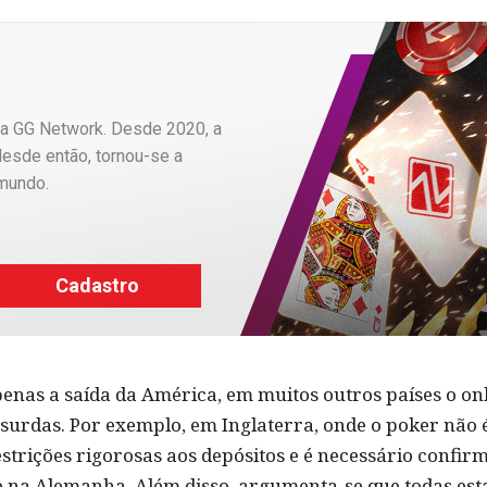
a GG Network. Desde 2020, a
desde então, tornou-se a
 mundo.
Cadastro
penas a saída da América, em muitos outros países o o
bsurdas. Por exemplo, em Inglaterra, onde o poker não 
strições rigorosas aos depósitos e é necessário confirm
 na Alemanha. Além disso, argumenta-se que todas esta