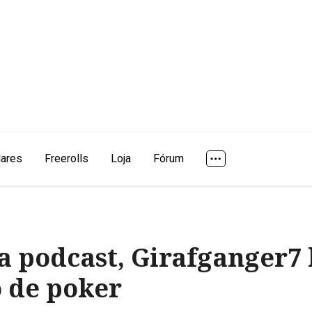
lares
Freerolls
Loja
Fórum
a podcast, Girafganger7 
o de poker