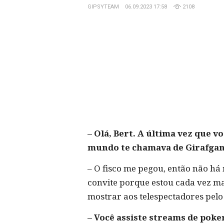
GIPSYTEAM
06.09.2023 17:58
2108
– Olá, Bert. A última vez que 
mundo te chamava de Girafgang
– O fisco me pegou, então não há 
convite porque estou cada vez ma
mostrar aos telespectadores pel
– Você assiste streams de poke