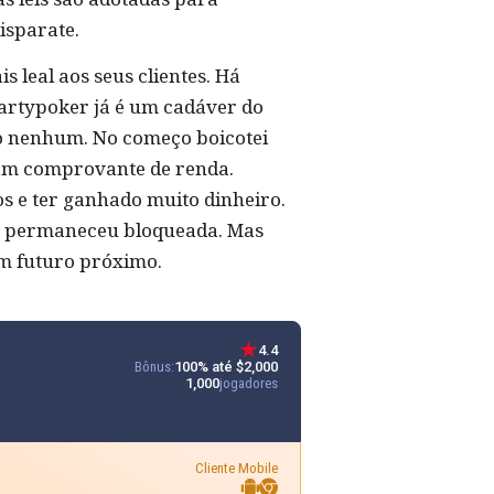
isparate.
 leal aos seus clientes. Há
rtypoker já é um cadáver do
ito nenhum. No começo boicotei
ram comprovante de renda.
os e ter ganhado muito dinheiro.
nta permaneceu bloqueada. Mas
m futuro próximo.
4.4
Bônus:
100% até $2,000
1,000
jogadores
Cliente Mobile