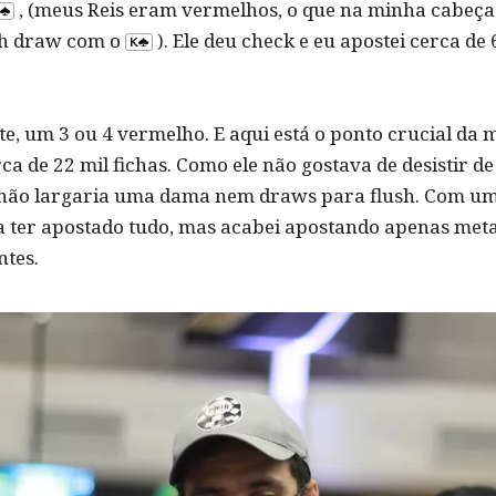
, (meus Reis eram vermelhos, o que na minha cabeça
sh draw com o
). Ele deu check e eu apostei cerca de
e, um 3 ou 4 vermelho. E aqui está o ponto crucial da m
rca de 22 mil fichas. Como ele não gostava de desistir d
le não largaria uma dama nem draws para flush. Com uma
ia ter apostado tudo, mas acabei apostando apenas met
ntes.