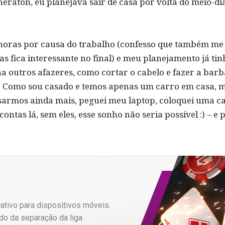
heraton, eu planejava sair de casa por volta do meio-d
horas por causa do trabalho (confesso que também me
s fica interessante no final) e meu planejamento já tin
a outros afazeres, como cortar o cabelo e fazer a barb
). Como sou casado e temos apenas um carro em casa, m
asarmos ainda mais, peguei meu laptop, coloquei uma c
ntas lá, sem eles, esse sonho não seria possível :) – e
tivo para dispositivos móveis.
do da separação da liga