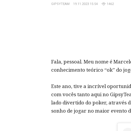
GIPSYTEAM
19.11.2023 15:54
1462
Fala, pessoal. Meu nome é Marce
conhecimento teórico “ok” do jog
Este ano, tive a incrível oportun
com vocês tanto aqui no GipsyTea
lado divertido do poker, através 
sonho de jogar no maior evento d