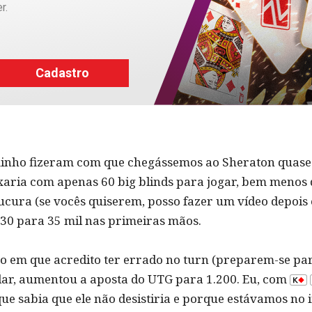
r.
Cadastro
minho fizeram com que chegássemos ao Sheraton quase à
xaria com apenas 60 big blinds para jogar, bem menos d
ucura (se vocês quiserem, posso fazer um vídeo depois
30 para 35 mil nas primeiras mãos.
 em que acredito ter errado no turn (preparem-se par
ldar, aumentou a aposta do UTG para 1.200. Eu, com
e sabia que ele não desistiria e porque estávamos no 