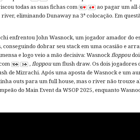
scou todas as suas fichas com
ao pagar um all-
river, eliminando Dunaway na 3ª colocação. Em questã
rachi enfrentou John Wasnock, um jogador amador do 
s, conseguindo dobrar seu stack em uma ocasião e arra
imensa e logo veio a mão decisiva: Wasnock
floppou
doi
d com
,
floppou
um flush draw. Os dois jogadores 
lush de Mizrachi. Após uma aposta de Wasnock e um aum
inha outs para um full house, mas o river não trouxe a
campeão do Main Event da WSOP 2025, enquanto Wasnoc