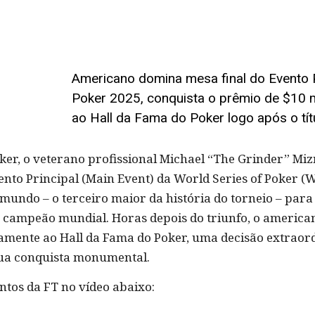
Americano domina mesa final do Evento P
Poker 2025, conquista o prêmio de $10 m
ao Hall da Fama do Poker logo após o tít
ker, o veterano profissional Michael “The Grinder” Miz
nto Principal (Main Event) da World Series of Poker 
o mundo – o terceiro maior da história do torneio – par
de campeão mundial. Horas depois do triunfo, o americ
tamente ao Hall da Fama do Poker, uma decisão extrao
ua conquista monumental.
tos da FT no vídeo abaixo: