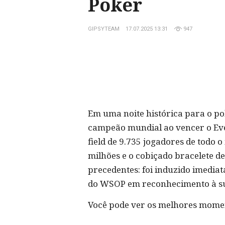
Poker
GIPSYTEAM
17.07.2025 13:31
947
Em uma noite histórica para o po
campeão mundial ao vencer o Eve
field de 9.735 jogadores de todo 
milhões e o cobiçado bracelete 
precedentes: foi induzido imedia
do WSOP em reconhecimento à s
Você pode ver os melhores momen