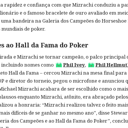
 rapidez e confiança com que Mizrachi conduziu a part
lionário e o famoso bracelete de ouro avaliado em mei
 uma bandeira na Galeria dos Campeões do Horseshoe L
 mundiais de poker.
s ao Hall da Fama do Poker
virada e Mizrachi se tornar campeão, o palco principal
, incluindo nomes como
Phil Ivey
,
Phil Hellmu
to Hall da Fama – cercou Mizrachi na mesa final para 
SOP e diretor do torneio, pegou o microfone e anunciou
ichael Mizrachi acabara de ser escolhido como o mais 
lausos enquanto Mizrachi, atônito, era abraçado pelos 
izou a honraria: “Mizrachi realizou talvez o feito mai
 mais difíceis de se ganhar no mesmo ano”, disse Stewa
leria dos Campeões e ao Hall da Fama do Poker”, concl