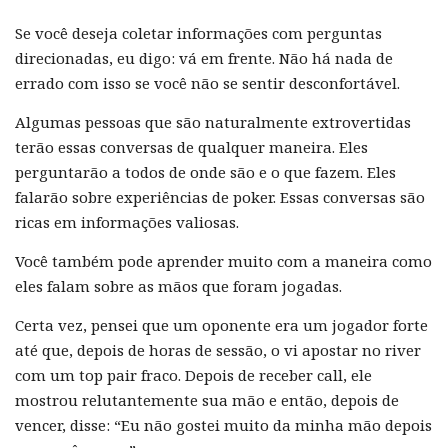
Se você deseja coletar informações com perguntas
direcionadas, eu digo: vá em frente. Não há nada de
errado com isso se você não se sentir desconfortável.
Algumas pessoas que são naturalmente extrovertidas
terão essas conversas de qualquer maneira. Eles
perguntarão a todos de onde são e o que fazem. Eles
falarão sobre experiências de poker. Essas conversas são
ricas em informações valiosas.
Você também pode aprender muito com a maneira como
eles falam sobre as mãos que foram jogadas.
Certa vez, pensei que um oponente era um jogador forte
até que, depois de horas de sessão, o vi apostar no river
com um top pair fraco. Depois de receber call, ele
mostrou relutantemente sua mão e então, depois de
vencer, disse: “Eu não gostei muito da minha mão depois