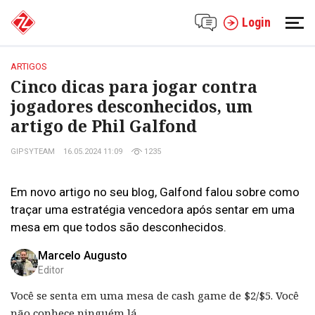
Login
ARTIGOS
Cinco dicas para jogar contra
jogadores desconhecidos, um
artigo de Phil Galfond
GIPSYTEAM
16.05.2024 11:09
1235
Em novo artigo no seu blog, Galfond falou sobre como
traçar uma estratégia vencedora após sentar em uma
mesa em que todos são desconhecidos.
Marcelo Augusto
Editor
Você se senta em uma mesa de cash game de $2/$5. Você
não conhece ninguém lá.