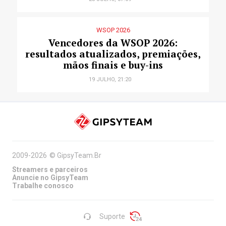
WSOP 2026
Vencedores da WSOP 2026:
resultados atualizados, premiações,
mãos finais e buy-ins
19 JULHO, 21:20
2009-2026
©
GipsyTeam.Br
Streamers e parceiros
Anuncie no GipsyTeam
Trabalhe conosco
Suporte