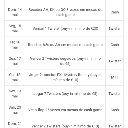
Dom, 14
Receber AA, KK ou QQ 3 vezes em mesas de
Cash
mai
cash game
Seg, 15
Vencer 1 Twister (buy-in mínimo de €20)
Twister
mai
Ter, 16
Receber A5s ou AA em mesas de cash game
Cash
mai
Qua, 17
Vencer 2 Twisters seguidos (buy-in mínimo
Twister
mai
de €5)
Qui, 18
Jogar 2 torneios EXL Mystery Bounty (buy-in
MTT
mai
mínimo de €10)
Sex, 19
Jogar 7 Twisters (buy-in mínimo de €5)
Twister
mai
Sáb, 20
Ver o flop 25 vezes em mesas de cash game
Cash
mai
Dom, 21
Vencer 2 Twisters (buy-in mínimo de €10)
Twister