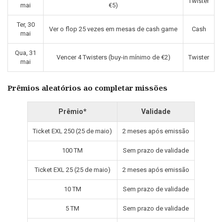
Twister
mai
€5)
Ter, 30
Ver o flop 25 vezes em mesas de cash game
Cash
mai
Qua, 31
Vencer 4 Twisters (buy-in mínimo de €2)
Twister
mai
Prêmios aleatórios ao completar missões
Prêmio*
Validade
Ticket EXL 250 (25 de maio)
2 meses após emissão
100 TM
Sem prazo de validade
Ticket EXL 25 (25 de maio)
2 meses após emissão
10 TM
Sem prazo de validade
5 TM
Sem prazo de validade