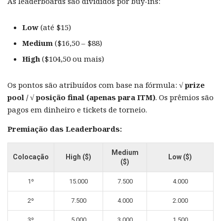
As leaderboards são divididos por buy-ins:
Low
(até $15)
Medium
($16,50 – $88)
High
($104,50 ou mais)
Os pontos são atribuídos com base na fórmula:
√ prize
pool / √ posição final (apenas para ITM)
. Os prêmios são
pagos em dinheiro e tickets de torneio.
Premiação das Leaderboards:
Medium
Colocação
High ($)
Low ($)
($)
1º
15.000
7.500
4.000
2º
7.500
4.000
2.000
3º
5.000
3.000
1.500