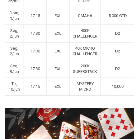
26/mai
SECRET
Dom,
17:15
EXL
OMAHA
5,000 GTD
1/jun
Seg,
400K
17:30
EXL
D2
2/jun
CHALLENGER
Seg,
40K MICRO
17:30
EXL
D2
2/jun
CHALLENGER
Seg,
200K
17:30
EXL
D2
9/jun
SUPERSTACK
Ter,
MYSTERY
17:15
EXL
10,000
10/jun
MICRO