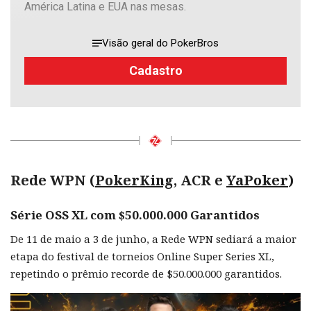
América Latina e EUA nas mesas.
Visão geral do PokerBros
Cadastro
Rede WPN (
PokerKing
, ACR e
YaPoker
)
Série OSS XL com $50.000.000 Garantidos
De 11 de maio a 3 de junho, a Rede WPN sediará a maior
etapa do festival de torneios Online Super Series XL,
repetindo o prêmio recorde de $50.000.000 garantidos.