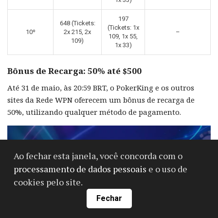
197
648 (Tickets:
(Tickets: 1x
10º
2x 215, 2x
–
109, 1x 55,
109)
1x 33)
Bônus de Recarga: 50% até $500
Até 31 de maio, às 20:59 BRT, o PokerKing e os outros
sites da Rede WPN oferecem um bônus de recarga de
50%, utilizando qualquer método de pagamento.
Ao fechar esta janela, você concorda com o
processamento de dados pessoais
e o uso de
cookies pelo site.
Fechar