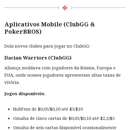
Aplicativos Mobile (ClubGG &
PokerBROS)
Dois novos clubes para jogar no ClubGG:
Dacian Warriors (ClubGG)
Aliança moldava com jogadores da Rússia, Europa e
EUA, onde nossos jogadores apresentam altas taxas de
vitória.
Jogos disponíveis
:
Hold'em de $0,05/$0,10 até $5/$10
Omaha de cinco cartas de $0,05/$0,10 até $2,5/$5
Omaha de seis cartas disponível ocasionalmente