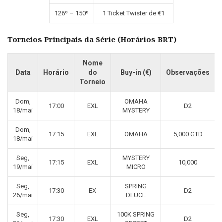
126º – 150º
1 Ticket Twister de €1
Torneios Principais da Série (Horários BRT)
Nome
Data
Horário
do
Buy-in (€)
Observações
Torneio
Dom,
OMAHA
17:00
EXL
D2
18/mai
MYSTERY
Dom,
17:15
EXL
OMAHA
5,000 GTD
18/mai
Seg,
MYSTERY
17:15
EXL
10,000
19/mai
MICRO
Seg,
SPRING
17:30
EX
D2
26/mai
DEUCE
Seg,
100K SPRING
17:30
EXL
D2