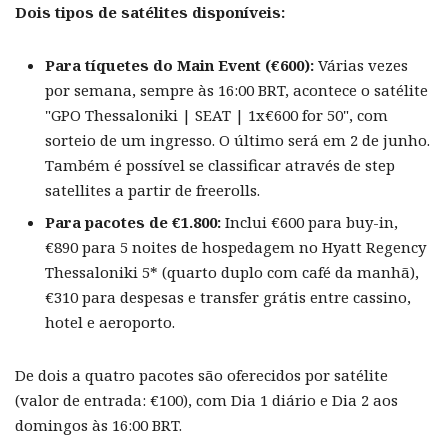
Dois tipos de satélites disponíveis:
Para tíquetes do Main Event (€600):
Várias vezes
por semana, sempre às 16:00 BRT, acontece o satélite
"GPO Thessaloniki | SEAT | 1x€600 for 50", com
sorteio de um ingresso. O último será em 2 de junho.
Também é possível se classificar através de step
satellites a partir de freerolls.
Para pacotes de €1.800:
Inclui €600 para buy-in,
€890 para 5 noites de hospedagem no Hyatt Regency
Thessaloniki 5* (quarto duplo com café da manhã),
€310 para despesas e transfer grátis entre cassino,
hotel e aeroporto.
De dois a quatro pacotes são oferecidos por satélite
(valor de entrada: €100), com Dia 1 diário e Dia 2 aos
domingos às 16:00 BRT.