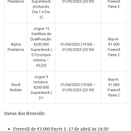
Predators
Superstack
01/05/2023 (20:59)
Freeroll
(incluindo
Parte 2
Dia 1 e Dia
2)
Jogue 15
Satélites de
Qualificação:
Buy-In:
Alpha
€200.000
01/04/2023 (19:00) –
€1.000
Predators
Superstack |
01/05/2023 (20:59)
Freeroll
D1(compra
Parte 2
mínima –
€0,20)
Jogue 5
Buy-In:
torneios:
Stack
01/04/2023 (19:00) –
€1.000
€200.000
Builder
01/05/2023 (20:59)
Freeroll
Superstack |
Parte 2
D1
Datas dos freerolls:
Freeroll de €1.000 Parte 1: 17 de abril às 14:30