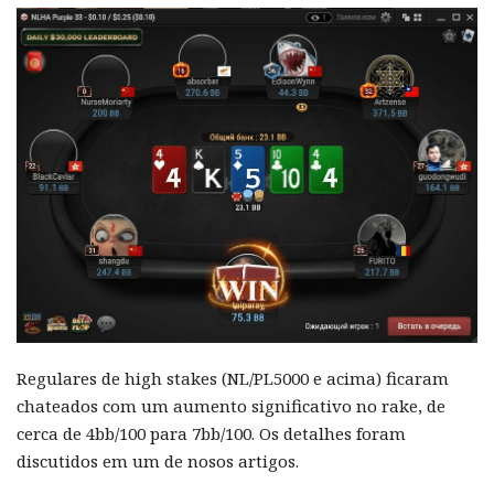
Regulares de high stakes (NL/PL5000 e acima) ficaram
chateados com um aumento significativo no rake, de
cerca de 4bb/100 para 7bb/100. Os detalhes foram
discutidos em um de nosos artigos.