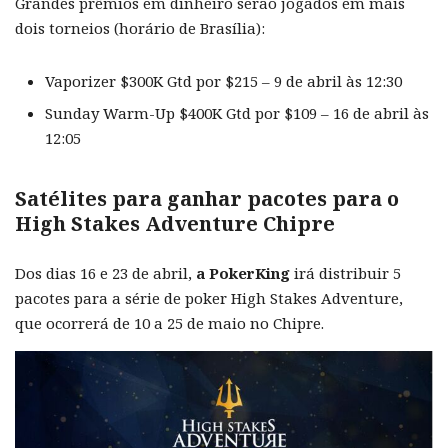
Grandes prêmios em dinheiro serão jogados em mais
dois torneios (horário de Brasília):
Vaporizer $300K Gtd por $215 – 9 de abril às 12:30
Sunday Warm-Up $400K Gtd por $109 – 16 de abril às
12:05
Satélites para ganhar pacotes para o
High Stakes Adventure Chipre
Dos dias 16 e 23 de abril,
a PokerKing
irá distribuir 5
pacotes para a série de poker High Stakes Adventure,
que ocorrerá de 10 a 25 de maio no Chipre.