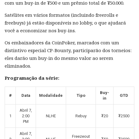
com um buy-in de ₮500 e um prêmio total de ₮50.000.
Satélites em vários formatos (incluindo freerolls e
freebuys) já estão disponíveis no lobby, o que ajudará
você a economizar nos buy-ins.
Os embaixadores da CoinPoker, marcados com um
distintivo especial CP-Bounty, participarão dos torneios:
eles darão um buy-in do mesmo valor ao serem
eliminados.
Programação da série:
Buy-
#
Data
Modalidade
Tipo
GTD
in
Abril 7,
1
2:00
NLHE
Rebuy
₮20
₮2500
PM
Abril 7,
Freezeout