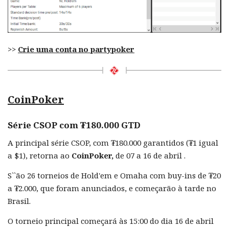
>>
Crie uma conta no partypoker
CoinPoker
Série CSOP com ₮180.000 GTD
A principal série CSOP, com ₮180.000 garantidos (₮1 igual
a $1), retorna ao
CoinPoker,
de 07 a 16 de abril .
S``ão 26 torneios de Hold'em e Omaha com buy-ins de ₮20
a ₮2.000, que foram anunciados, e começarão à tarde no
Brasil.
O torneio principal começará às 15:00 do dia 16 de abril