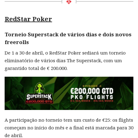
RedStar Poker
Torneio Superstack de vários dias e dois novos
freerolls
De 1 a 30 de abril, o RedStar Poker sediará um torneio
eliminatório de vários dias The Superstack, com um
garantido total de € 200.000.
A participação no torneio tem um custo de €25: os flights
começam no início do mês e a final está marcada para 30
de abril.