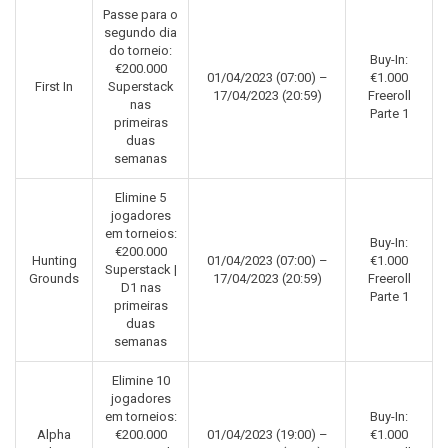
Passe para o
segundo dia
do torneio:
Buy-In:
€200.000
01/04/2023 (07:00) –
€1.000
First In
Superstack
17/04/2023 (20:59)
Freeroll
nas
Parte 1
primeiras
duas
semanas
Elimine 5
jogadores
em torneios:
Buy-In:
€200.000
Hunting
01/04/2023 (07:00) –
€1.000
Superstack |
Grounds
17/04/2023 (20:59)
Freeroll
D1 nas
Parte 1
primeiras
duas
semanas
Elimine 10
jogadores
em torneios:
Buy-In:
Alpha
€200.000
01/04/2023 (19:00) –
€1.000