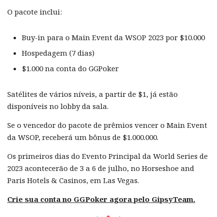
O pacote inclui:
Buy-in para o Main Event da WSOP 2023 por $10.000
Hospedagem (7 dias)
$1.000 na conta do GGPoker
Satélites de vários níveis, a partir de $1, já estão
disponíveis no lobby da sala.
Se o vencedor do pacote de prêmios vencer o Main Event
da WSOP, receberá um bônus de $1.000.000.
Os primeiros dias do Evento Principal da World Series de
2023 acontecerão de 3 a 6 de julho, no Horseshoe and
Paris Hotels & Casinos, em Las Vegas.
Crie sua conta no GGPoker agora pelo GipsyTeam.