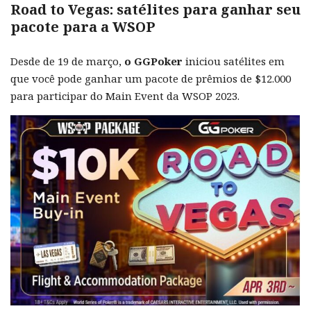
Road to Vegas: satélites para ganhar seu
pacote para a WSOP
Desde de 19 de março,
o GGPoker
iniciou satélites em
que você pode ganhar um pacote de prêmios de $12.000
para participar do Main Event da WSOP 2023.