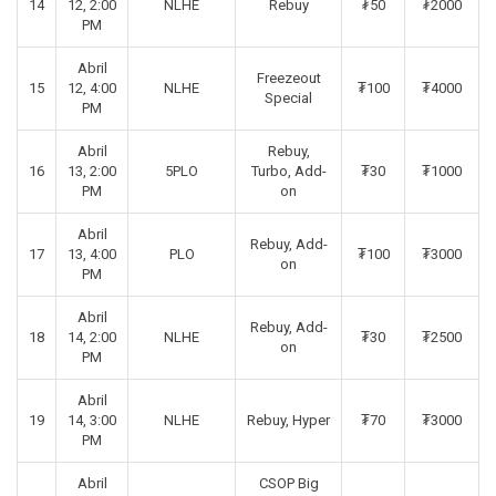
14
12, 2:00
NLHE
Rebuy
₮50
₮2000
PM
Abril
Freezeout
15
12, 4:00
NLHE
₮100
₮4000
Special
PM
Abril
Rebuy,
16
13, 2:00
5PLO
Turbo, Add-
₮30
₮1000
PM
on
Abril
Rebuy, Add-
17
13, 4:00
PLO
₮100
₮3000
on
PM
Abril
Rebuy, Add-
18
14, 2:00
NLHE
₮30
₮2500
on
PM
Abril
19
14, 3:00
NLHE
Rebuy, Hyper
₮70
₮3000
PM
Abril
CSOP Big