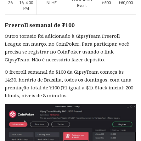
26
16, 4:00
NLHE
₮500
₮60,000
Event
PM
Freeroll semanal de ₮100
Outro torneio foi adicionado à GipsyTeam Freeroll
League em março, no CoinPoker
.
Para participar, você
precisa se registrar no CoinPoker usando o link
GipsyTeam. Não é necessário fazer depósito.
O freeroll semanal de $100 da GipsyTeam começa às
14:30, horário de Brasília, todos os domingos, com uma
premiação total de ₮100 (₮1 igual a $1). Stack inicial: 200
blinds, níveis de 8 minutos.