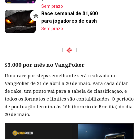
Sem prazo
Race semanal de $1,600
para jogadores de cash
Sem prazo
$3.000 por mês no VangPoker
Uma race por steps semelhante será realizada no
VangPoker de 21 de abril a 20 de maio. Para cada dólar
de rake, um ponto vai para a tabela de classificação, e
todos os formatos e limites são contabilizados. O período
de pontuação termina às 16h (horário de Brasília) do dia
20 de maio.