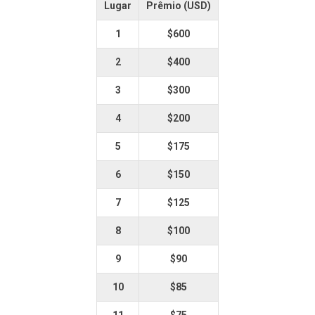
Lugar
Prêmio (USD)
1
$600
2
$400
3
$300
4
$200
5
$175
6
$150
7
$125
8
$100
9
$90
10
$85