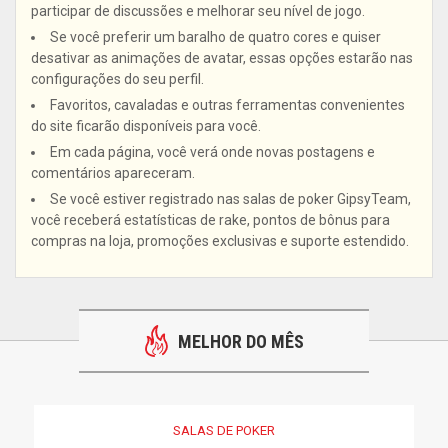
participar de discussões e melhorar seu nível de jogo.
Se você preferir um baralho de quatro cores e quiser
desativar as animações de avatar, essas opções estarão nas
configurações do seu perfil.
Favoritos, cavaladas e outras ferramentas convenientes
do site ficarão disponíveis para você.
Em cada página, você verá onde novas postagens e
comentários apareceram.
Se você estiver registrado nas salas de poker GipsyTeam,
você receberá estatísticas de rake, pontos de bônus para
compras na loja, promoções exclusivas e suporte estendido.
MELHOR DO MÊS
SALAS DE POKER