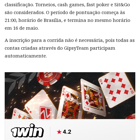
classificação. Torneios, cash games, fast poker e Sit&Go
são considerados. O período de pontuação começa às
21:00, horário de Brasília, e termina no mesmo horário
em 16 de maio.
A inscrição para a corrida não é necessária, pois todas as
contas criadas através do GipsyTeam participam
automaticamente.
4.2