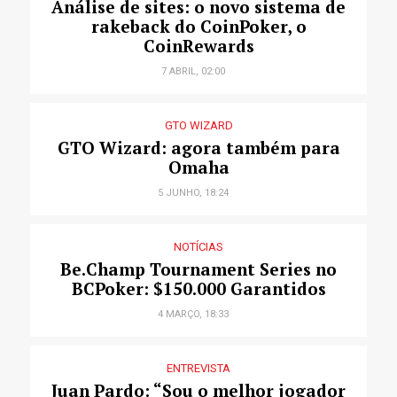
Análise de sites: o novo sistema de
rakeback do CoinPoker, o
CoinRewards
7 ABRIL, 02:00
GTO WIZARD
GTO Wizard: agora também para
Omaha
5 JUNHO, 18:24
NOTÍCIAS
Be.Champ Tournament Series no
BCPoker: $150.000 Garantidos
4 MARÇO, 18:33
ENTREVISTA
Juan Pardo: “Sou o melhor jogador