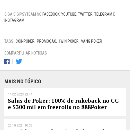
SIGA O GIPSYTEAM NO
FACEBOOK
,
YOUTUBE
,
TWITTER
,
TELEGRAM
E
INSTAGRAM
.
TAGS:
COINPOKER
PROMOÇÃO
1WIN POKER
VANG POKER
COMPARTILHAR NOTÍCIAS
MAIS NO TÓPICO
14.02.2023 22:44
Salas de Poker: 100% de rakeback no GG
e $300 mil em freerolls no 888Poker
20.10.2024 10:38