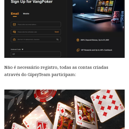
Não é necessário registro, todas as contas criadas
através do GipsyTeam participam: