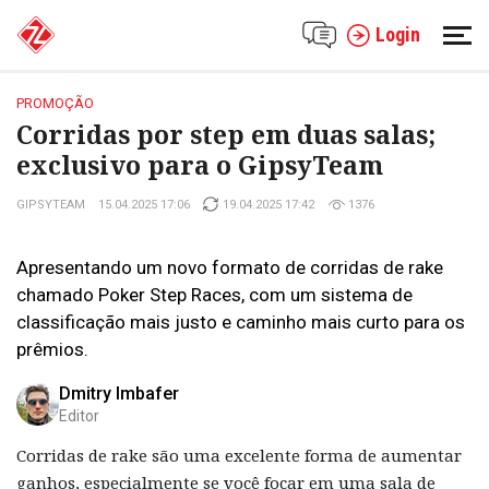
Login
PROMOÇÃO
Corridas por step em duas salas;
exclusivo para o GipsyTeam
GIPSYTEAM
15.04.2025 17:06
19.04.2025 17:42
1376
Apresentando um novo formato de corridas de rake
chamado Poker Step Races, com um sistema de
classificação mais justo e caminho mais curto para os
prêmios.
Dmitry Imbafer
Editor
Corridas de rake são uma excelente forma de aumentar
ganhos, especialmente se você focar em uma sala de